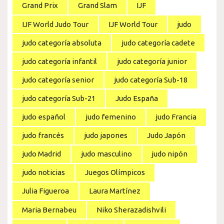
Grand Prix
Grand Slam
IJF
IJF World Judo Tour
IJF World Tour
judo
judo categoría absoluta
judo categoría cadete
judo categoría infantil
judo categoría junior
judo categoría senior
judo categoría Sub-18
judo categoría Sub-21
Judo España
judo español
judo femenino
judo Francia
judo francés
judo japones
Judo Japón
judo Madrid
judo masculino
judo nipón
judo noticias
Juegos Olímpicos
Julia Figueroa
Laura Martínez
Maria Bernabeu
Niko Sherazadishvili