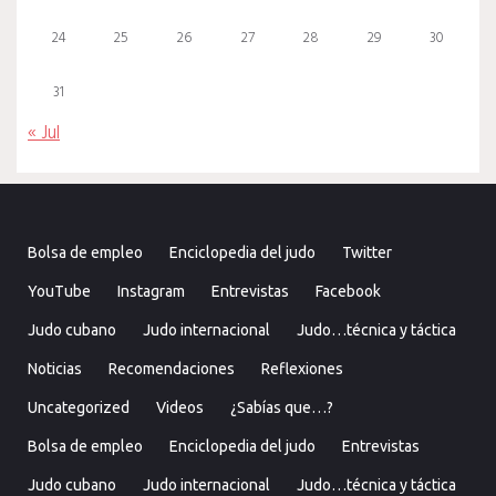
24
25
26
27
28
29
30
31
« Jul
Bolsa de empleo
Enciclopedia del judo
Twitter
YouTube
Instagram
Entrevistas
Facebook
Judo cubano
Judo internacional
Judo…técnica y táctica
Noticias
Recomendaciones
Reflexiones
Uncategorized
Videos
¿Sabías que…?
Bolsa de empleo
Enciclopedia del judo
Entrevistas
Judo cubano
Judo internacional
Judo…técnica y táctica