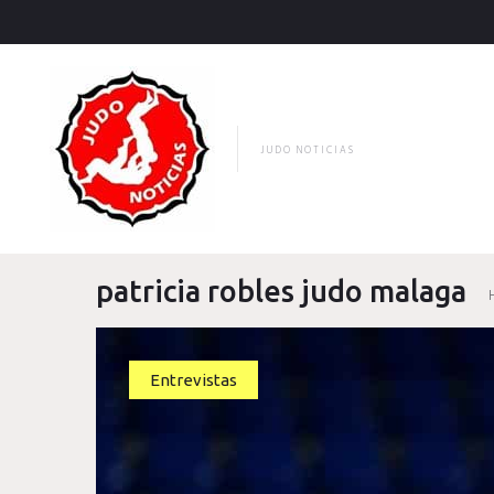
Skip
to
content
JUDO NOTICIAS
patricia robles judo malaga
Etiqueta:
Entrevistas
patricia