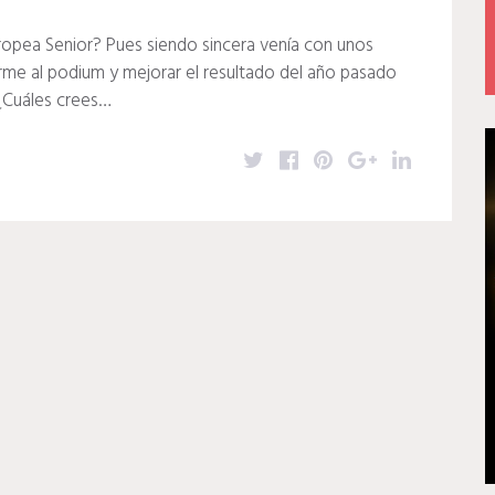
uropea Senior? Pues siendo sincera venía con unos
rme al podium y mejorar el resultado del año pasado
 ¿Cuáles crees…
T
F
P
G
L
w
a
i
o
i
i
c
n
o
n
t
e
t
g
k
t
b
e
l
e
e
o
r
e
d
r
o
e
+
I
k
s
n
t