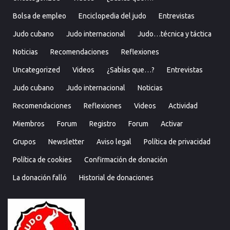
Bolsa de empleo
Enciclopedia del judo
Entrevistas
Judo cubano
Judo internacional
Judo…técnica y táctica
Noticias
Recomendaciones
Reflexiones
Uncategorized
Videos
¿Sabías que…?
Entrevistas
Judo cubano
Judo internacional
Noticias
Recomendaciones
Reflexiones
Videos
Actividad
Miembros
Forum
Registro
Forum
Activar
Grupos
Newsletter
Aviso legal
Política de privacidad
Política de cookies
Confirmación de donación
La donación falló
Historial de donaciones