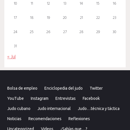
10
11
12
13
14
15
16
17
18
19
20
21
22
23
24
25
26
27
28
29
30
31
« Jul
Bolsa de empleo
Enciclopedia del judo
Twitter
YouTube
Instagram
Entrevistas
Facebook
Judo cubano
Judo internacional
Judo…técnica y táctica
Noticias
Recomendaciones
Reflexiones
Uncategorized
Videos
¿Sabías que…?