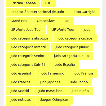
Cristina Cabaña
EJU
Federación Internacional de Judo
Fran Garrigós
Grand Prix
Grand Slam
IJF
IJF World Judo Tour
IJF World Tour
judo
judo categoría absoluta
judo categoría cadete
judo categoría infantil
judo categoría junior
judo categoría senior
judo categoría Sub-18
judo categoría Sub-21
Judo España
judo español
judo femenino
judo Francia
judo francés
judo japones
Judo Japón
judo Madrid
judo masculino
judo nipón
judo noticias
Juegos Olímpicos