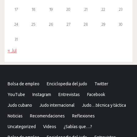
17
18
19
20
21
22
23
24
25
26
27
28
29
30
31
« Jul
Bolsa de empleo
Enciclopedia del judo
Twitter
YouTube
Instagram
Entrevistas
Facebook
Judo cubano
Judo internacional
Judo…técnica y táctica
Noticias
Recomendaciones
Reflexiones
Uncategorized
Videos
¿Sabías que…?