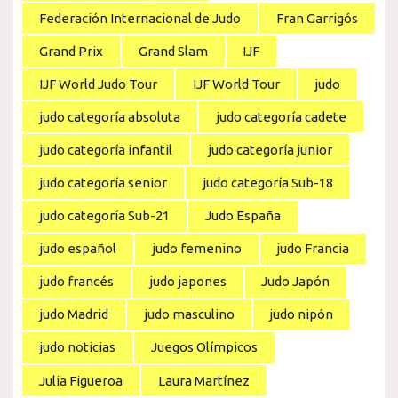
Federación Internacional de Judo
Fran Garrigós
Grand Prix
Grand Slam
IJF
IJF World Judo Tour
IJF World Tour
judo
judo categoría absoluta
judo categoría cadete
judo categoría infantil
judo categoría junior
judo categoría senior
judo categoría Sub-18
judo categoría Sub-21
Judo España
judo español
judo femenino
judo Francia
judo francés
judo japones
Judo Japón
judo Madrid
judo masculino
judo nipón
judo noticias
Juegos Olímpicos
Julia Figueroa
Laura Martínez