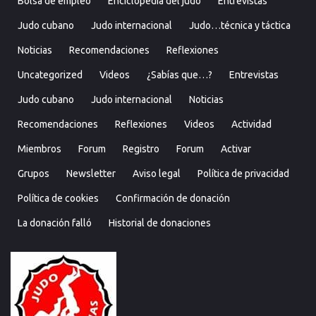
Bolsa de empleo
Enciclopedia del judo
Entrevistas
Judo cubano
Judo internacional
Judo…técnica y táctica
Noticias
Recomendaciones
Reflexiones
Uncategorized
Videos
¿Sabías que…?
Entrevistas
Judo cubano
Judo internacional
Noticias
Recomendaciones
Reflexiones
Videos
Actividad
Miembros
Forum
Registro
Forum
Activar
Grupos
Newsletter
Aviso legal
Política de privacidad
Política de cookies
Confirmación de donación
La donación falló
Historial de donaciones