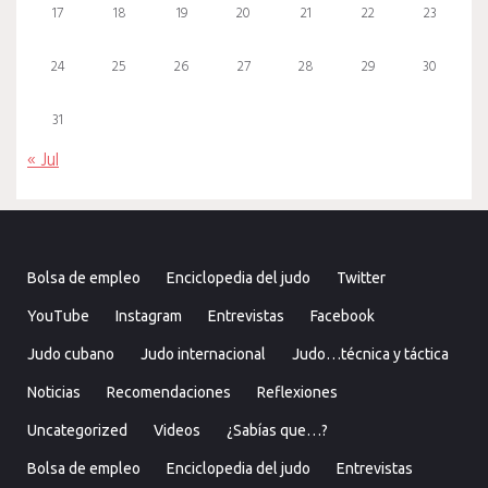
17
18
19
20
21
22
23
24
25
26
27
28
29
30
31
« Jul
Bolsa de empleo
Enciclopedia del judo
Twitter
YouTube
Instagram
Entrevistas
Facebook
Judo cubano
Judo internacional
Judo…técnica y táctica
Noticias
Recomendaciones
Reflexiones
Uncategorized
Videos
¿Sabías que…?
Bolsa de empleo
Enciclopedia del judo
Entrevistas