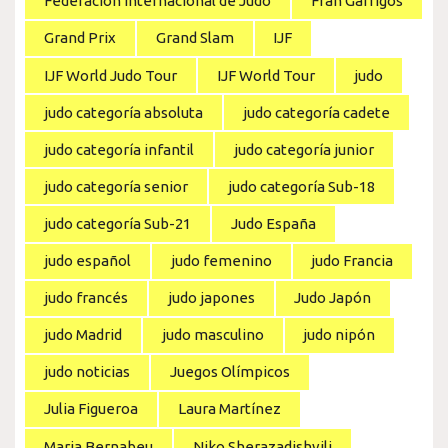
Federación Internacional de Judo
Fran Garrigós
Grand Prix
Grand Slam
IJF
IJF World Judo Tour
IJF World Tour
judo
judo categoría absoluta
judo categoría cadete
judo categoría infantil
judo categoría junior
judo categoría senior
judo categoría Sub-18
judo categoría Sub-21
Judo España
judo español
judo femenino
judo Francia
judo francés
judo japones
Judo Japón
judo Madrid
judo masculino
judo nipón
judo noticias
Juegos Olímpicos
Julia Figueroa
Laura Martínez
Maria Bernabeu
Niko Sherazadishvili