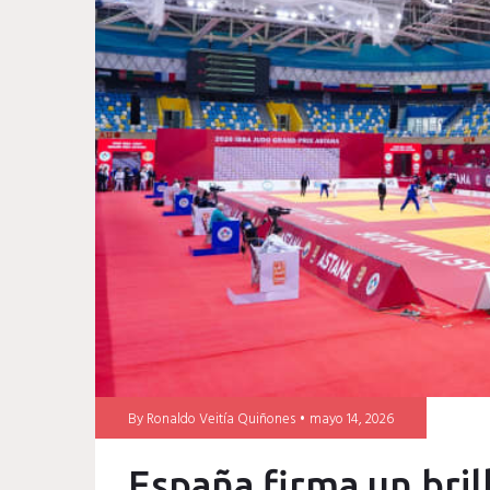
Manzanero
By
Ronaldo Veitía Quiñones
mayo 14, 2026
España firma un bril