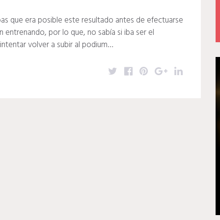
s que era posible este resultado antes de efectuarse
entrenando, por lo que, no sabía si iba ser el
intentar volver a subir al podium…
T
F
P
G
L
w
a
i
o
i
i
c
n
o
n
t
e
t
g
k
t
b
e
l
e
e
o
r
e
d
r
o
e
+
I
k
s
n
t