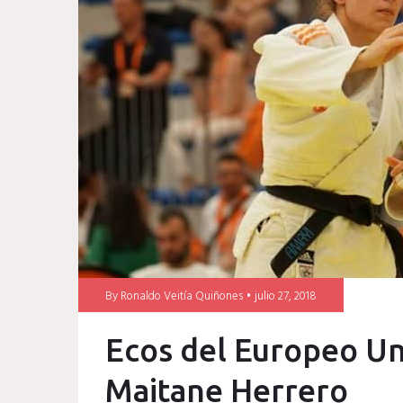
Herrero
By
Ronaldo Veitía Quiñones
julio 27, 2018
Ecos del Europeo Un
Maitane Herrero