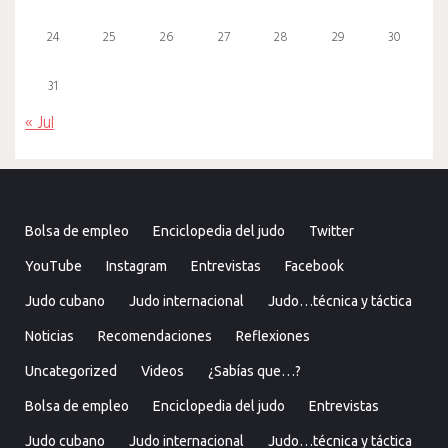
24
25
26
27
28
29
30
31
« Jul
Bolsa de empleo
Enciclopedia del judo
Twitter
YouTube
Instagram
Entrevistas
Facebook
Judo cubano
Judo internacional
Judo…técnica y táctica
Noticias
Recomendaciones
Reflexiones
Uncategorized
Videos
¿Sabías que…?
Bolsa de empleo
Enciclopedia del judo
Entrevistas
Judo cubano
Judo internacional
Judo…técnica y táctica