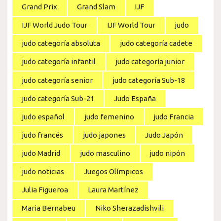
Grand Prix
Grand Slam
IJF
IJF World Judo Tour
IJF World Tour
judo
judo categoría absoluta
judo categoría cadete
judo categoría infantil
judo categoría junior
judo categoría senior
judo categoría Sub-18
judo categoría Sub-21
Judo España
judo español
judo femenino
judo Francia
judo francés
judo japones
Judo Japón
judo Madrid
judo masculino
judo nipón
judo noticias
Juegos Olímpicos
Julia Figueroa
Laura Martínez
Maria Bernabeu
Niko Sherazadishvili