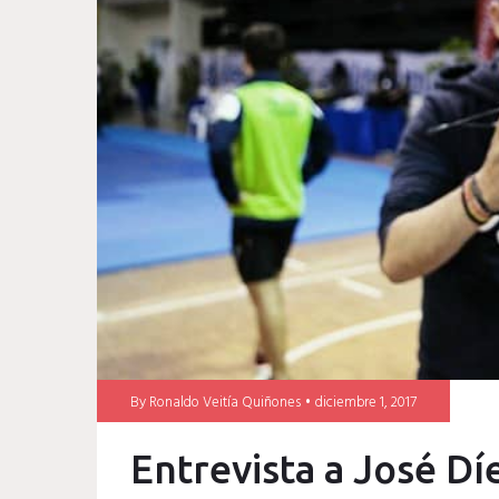
Sport
16
By
Ronaldo Veitía Quiñones
diciembre 1, 2017
Entrevista a José Dí