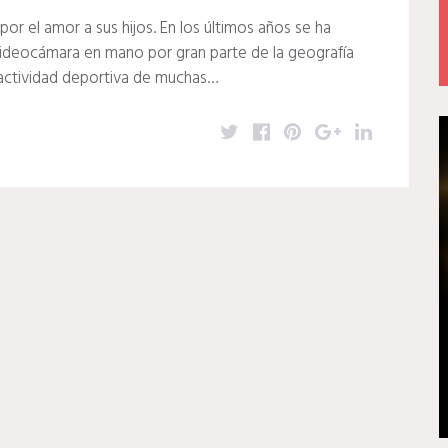
or el amor a sus hijos. En los últimos años se ha
videocámara en mano por gran parte de la geografía
a actividad deportiva de muchas…
T
F
P
G
L
w
a
i
o
i
i
c
n
o
n
t
e
t
g
k
t
b
e
l
e
e
o
r
e
d
r
o
e
+
I
k
s
n
t