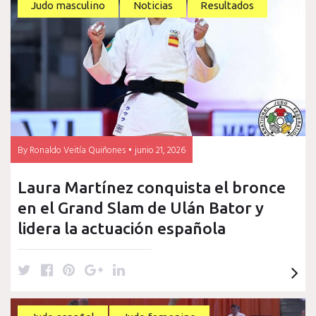
judo
Judo masculino
Noticias
Resultados
femenino
By
Ronaldo Veitía Quiñones
junio 21, 2026
Laura Martínez conquista el bronce
en el Grand Slam de Ulán Bator y
lidera la actuación española
T
F
P
G
L
w
a
i
o
i
i
c
n
o
n