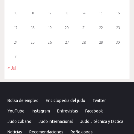
10
11
12
13
14
15
16
17
18
19
20
21
22
23
24
25
26
27
28
29
30
31
« Jul
Bolsa de empleo
Enciclopedia del judo
Twitter
YouTube
Instagram
Entrevistas
Facebook
Judo cubano
Judo internacional
Judo…técnica y táctica
Noticias
Recomendaciones
Reflexiones