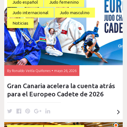
t
e
t
g
k
Judo español
Judo femenino
t
b
e
l
e
Judo internacional
Judo masculino
e
o
r
e
d
r
o
e
+
I
Noticias
k
s
n
t
By
Ronaldo Veitía Quiñones
mayo 26, 2026
Gran Canaria acelera la cuenta atrás
para el Europeo Cadete de 2026
T
F
P
G
L
w
a
i
o
i
i
c
n
o
n