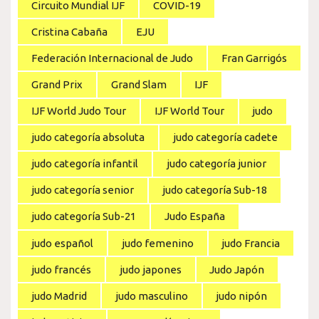
Circuito Mundial IJF
COVID-19
Cristina Cabaña
EJU
Federación Internacional de Judo
Fran Garrigós
Grand Prix
Grand Slam
IJF
IJF World Judo Tour
IJF World Tour
judo
judo categoría absoluta
judo categoría cadete
judo categoría infantil
judo categoría junior
judo categoría senior
judo categoría Sub-18
judo categoría Sub-21
Judo España
judo español
judo femenino
judo Francia
judo francés
judo japones
Judo Japón
judo Madrid
judo masculino
judo nipón