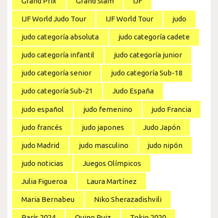
Grand Prix
Grand Slam
IJF
IJF World Judo Tour
IJF World Tour
judo
judo categoría absoluta
judo categoría cadete
judo categoría infantil
judo categoría junior
judo categoría senior
judo categoría Sub-18
judo categoría Sub-21
Judo España
judo español
judo femenino
judo Francia
judo francés
judo japones
Judo Japón
judo Madrid
judo masculino
judo nipón
judo noticias
Juegos Olímpicos
Julia Figueroa
Laura Martínez
Maria Bernabeu
Niko Sherazadishvili
París 2024
Quino Ruiz
Tokio 2020