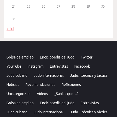
24
25
26
27
28
29
30
31
« Jul
Bolsa de empleo
Enciclopedia del judo
Twitter
YouTube
Instagram
Entrevistas
Facebook
Judo cubano
Judo internacional
Judo…técnica y táctica
Noticias
Recomendaciones
Reflexiones
Uncategorized
Videos
¿Sabías que…?
Bolsa de empleo
Enciclopedia del judo
Entrevistas
Judo cubano
Judo internacional
Judo…técnica y táctica