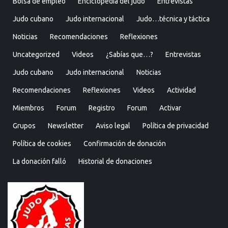
Bolsa de empleo
Enciclopedia del judo
Entrevistas
Judo cubano
Judo internacional
Judo…técnica y táctica
Noticias
Recomendaciones
Reflexiones
Uncategorized
Videos
¿Sabías que…?
Entrevistas
Judo cubano
Judo internacional
Noticias
Recomendaciones
Reflexiones
Videos
Actividad
Miembros
Forum
Registro
Forum
Activar
Grupos
Newsletter
Aviso legal
Política de privacidad
Política de cookies
Confirmación de donación
La donación falló
Historial de donaciones