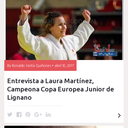
Javi
Fernández
By
Ronaldo Veitía Quiñones
abril 10, 2017
Entrevista a Laura Martínez,
Campeona Copa Europea Junior de
Lignano
T
F
P
G
L
w
a
i
o
i