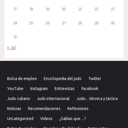
17
18
19
20
21
22
23
24
25
26
27
28
29
30
31
« Jul
Bolsa de empleo
Enciclopedia del judo
Twitter
YouTube
Instagram
Entrevistas
Facebook
Judo cubano
Judo internacional
Judo…técnica y táctica
Noticias
Recomendaciones
Reflexiones
Uncategorized
Videos
¿Sabías que…?