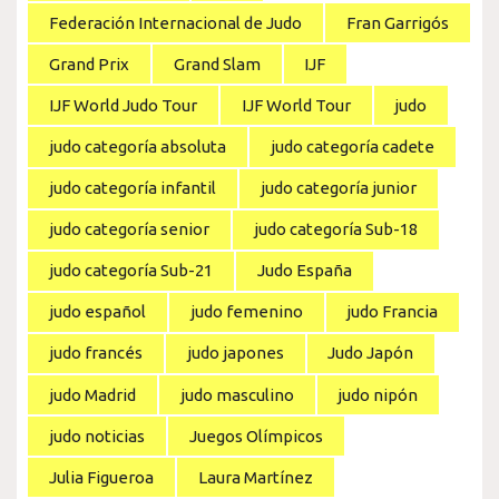
Federación Internacional de Judo
Fran Garrigós
Grand Prix
Grand Slam
IJF
IJF World Judo Tour
IJF World Tour
judo
judo categoría absoluta
judo categoría cadete
judo categoría infantil
judo categoría junior
judo categoría senior
judo categoría Sub-18
judo categoría Sub-21
Judo España
judo español
judo femenino
judo Francia
judo francés
judo japones
Judo Japón
judo Madrid
judo masculino
judo nipón
judo noticias
Juegos Olímpicos
Julia Figueroa
Laura Martínez