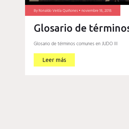
By
Ronaldo Veitía Quiñones
noviembre 18, 2018
Glosario de término
Glosario de términos comunes en JUDO III
Leer más