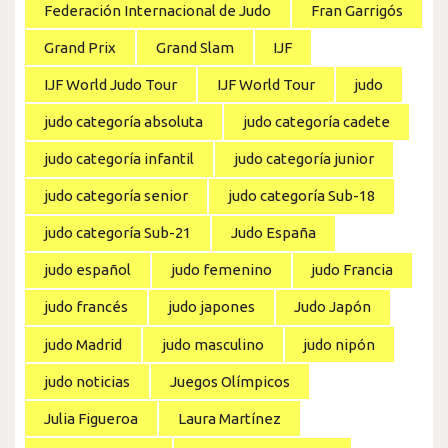
Federación Internacional de Judo
Fran Garrigós
Grand Prix
Grand Slam
IJF
IJF World Judo Tour
IJF World Tour
judo
judo categoría absoluta
judo categoría cadete
judo categoría infantil
judo categoría junior
judo categoría senior
judo categoría Sub-18
judo categoría Sub-21
Judo España
judo español
judo femenino
judo Francia
judo francés
judo japones
Judo Japón
judo Madrid
judo masculino
judo nipón
judo noticias
Juegos Olímpicos
Julia Figueroa
Laura Martínez