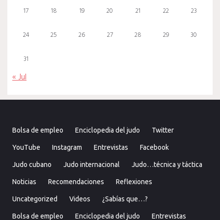
17
18
19
20
21
22
23
24
25
26
27
28
29
30
31
« Jul
Bolsa de empleo
Enciclopedia del judo
Twitter
YouTube
Instagram
Entrevistas
Facebook
Judo cubano
Judo internacional
Judo…técnica y táctica
Noticias
Recomendaciones
Reflexiones
Uncategorized
Videos
¿Sabías que…?
Bolsa de empleo
Enciclopedia del judo
Entrevistas