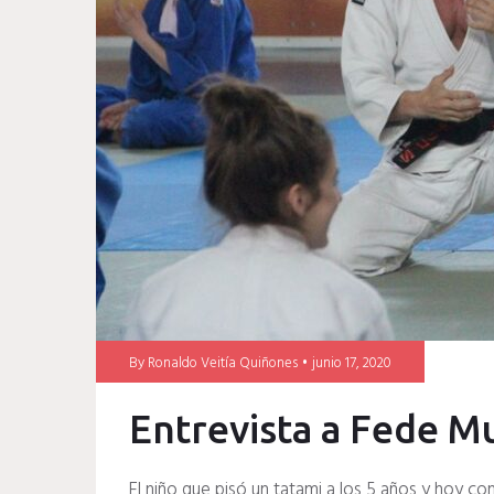
Muñiz
By
Ronaldo Veitía Quiñones
junio 17, 2020
Entrevista a Fede M
El niño que pisó un tatami a los 5 años y hoy c