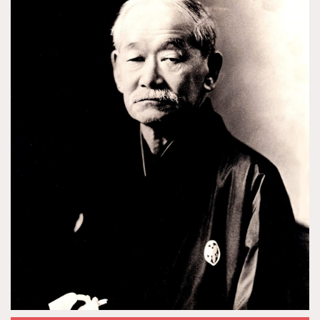
t
b
e
l
e
e
o
r
e
d
r
o
e
+
I
k
s
n
t