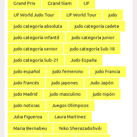
Grand Prix
Grand Slam
IJF
IJF World Judo Tour
IJF World Tour
judo
judo categoría absoluta
judo categoría cadete
judo categoría infantil
judo categoría junior
judo categoría senior
judo categoría Sub-18
judo categoría Sub-21
Judo España
judo español
judo femenino
judo Francia
judo francés
judo japones
Judo Japón
judo Madrid
judo masculino
judo nipón
judo noticias
Juegos Olímpicos
Julia Figueroa
Laura Martínez
Maria Bernabeu
Niko Sherazadishvili