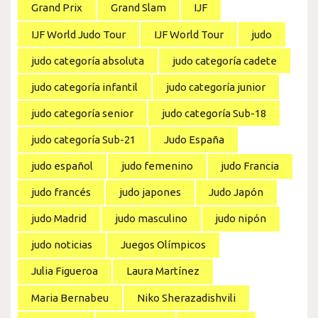
Grand Prix
Grand Slam
IJF
IJF World Judo Tour
IJF World Tour
judo
judo categoría absoluta
judo categoría cadete
judo categoría infantil
judo categoría junior
judo categoría senior
judo categoría Sub-18
judo categoría Sub-21
Judo España
judo español
judo femenino
judo Francia
judo francés
judo japones
Judo Japón
judo Madrid
judo masculino
judo nipón
judo noticias
Juegos Olímpicos
Julia Figueroa
Laura Martínez
Maria Bernabeu
Niko Sherazadishvili