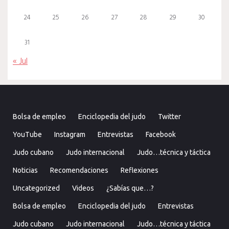
24
25
26
27
28
29
30
31
« Jul
Bolsa de empleo
Enciclopedia del judo
Twitter
YouTube
Instagram
Entrevistas
Facebook
Judo cubano
Judo internacional
Judo…técnica y táctica
Noticias
Recomendaciones
Reflexiones
Uncategorized
Videos
¿Sabías que…?
Bolsa de empleo
Enciclopedia del judo
Entrevistas
Judo cubano
Judo internacional
Judo…técnica y táctica