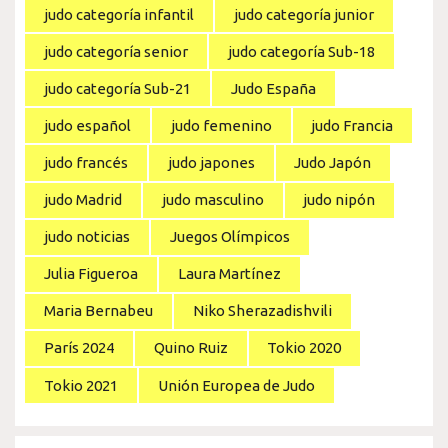
judo categoría infantil
judo categoría junior
judo categoría senior
judo categoría Sub-18
judo categoría Sub-21
Judo España
judo español
judo femenino
judo Francia
judo francés
judo japones
Judo Japón
judo Madrid
judo masculino
judo nipón
judo noticias
Juegos Olímpicos
Julia Figueroa
Laura Martínez
Maria Bernabeu
Niko Sherazadishvili
París 2024
Quino Ruiz
Tokio 2020
Tokio 2021
Unión Europea de Judo