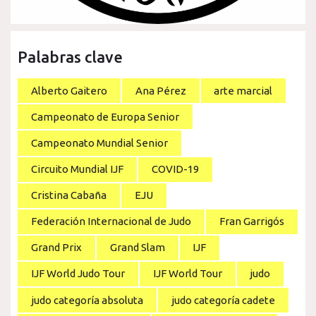
Palabras clave
Alberto Gaitero
Ana Pérez
arte marcial
Campeonato de Europa Senior
Campeonato Mundial Senior
Circuito Mundial IJF
COVID-19
Cristina Cabaña
EJU
Federación Internacional de Judo
Fran Garrigós
Grand Prix
Grand Slam
IJF
IJF World Judo Tour
IJF World Tour
judo
judo categoría absoluta
judo categoría cadete