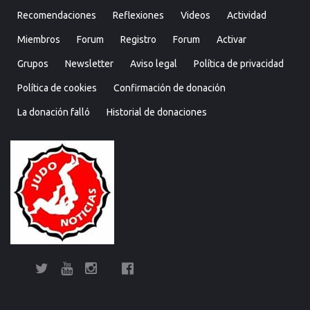
Recomendaciones
Reflexiones
Videos
Actividad
Miembros
Forum
Registro
Forum
Activar
Grupos
Newsletter
Aviso legal
Política de privacidad
Política de cookies
Confirmación de donación
La donación falló
Historial de donaciones
Twitter
YouTube
Instagram
Facebook
Bolsa
Enciclopedia
Entrevistas
Judo
Judo
Judo…
Noticias
Recomendaciones
Reflexiones
Uncategorized
Videos
¿Sabías
Bolsa
Enciclop
Entre
Ju
de
del
cubano
internacional
técnica
que…?
de
del
cu
Judo
Judo…
Noticias
Recomendaciones
Reflexiones
Uncategorized
Videos
¿Sabías
Entrevistas
Judo
Judo
Noticias
Recomendaciones
Reflexiones
Videos
Actividad
Miembros
Forum
Registro
Forum
Activar
Grupo
New