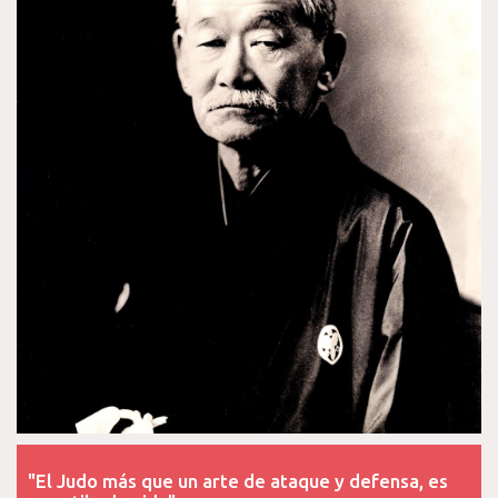
r
o
e
+
I
k
s
n
t
"El Judo más que un arte de ataque y defensa, es