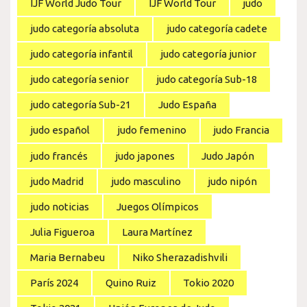
IJF World Judo Tour
IJF World Tour
judo
judo categoría absoluta
judo categoría cadete
judo categoría infantil
judo categoría junior
judo categoría senior
judo categoría Sub-18
judo categoría Sub-21
Judo España
judo español
judo femenino
judo Francia
judo francés
judo japones
Judo Japón
judo Madrid
judo masculino
judo nipón
judo noticias
Juegos Olímpicos
Julia Figueroa
Laura Martínez
Maria Bernabeu
Niko Sherazadishvili
París 2024
Quino Ruiz
Tokio 2020