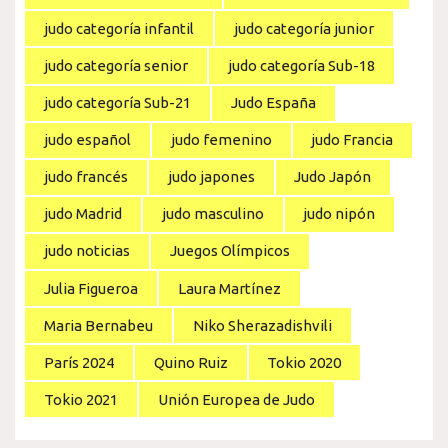
judo categoría infantil
judo categoría junior
judo categoría senior
judo categoría Sub-18
judo categoría Sub-21
Judo España
judo español
judo femenino
judo Francia
judo francés
judo japones
Judo Japón
judo Madrid
judo masculino
judo nipón
judo noticias
Juegos Olímpicos
Julia Figueroa
Laura Martínez
Maria Bernabeu
Niko Sherazadishvili
París 2024
Quino Ruiz
Tokio 2020
Tokio 2021
Unión Europea de Judo