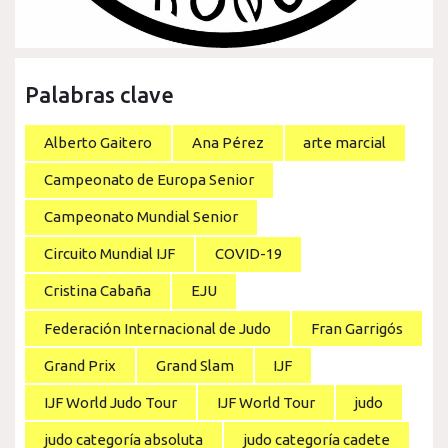
Palabras clave
Alberto Gaitero
Ana Pérez
arte marcial
Campeonato de Europa Senior
Campeonato Mundial Senior
Circuito Mundial IJF
COVID-19
Cristina Cabaña
EJU
Federación Internacional de Judo
Fran Garrigós
Grand Prix
Grand Slam
IJF
IJF World Judo Tour
IJF World Tour
judo
judo categoría absoluta
judo categoría cadete