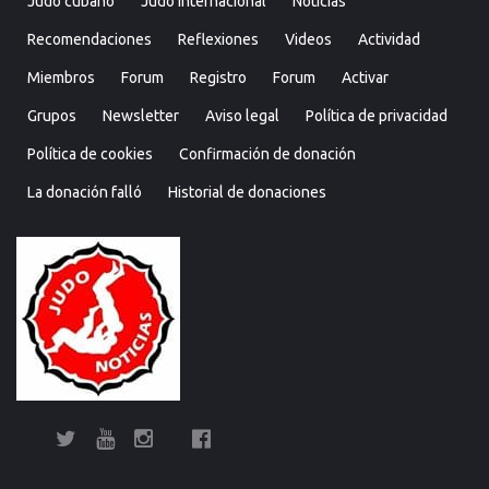
Judo cubano
Judo internacional
Noticias
Recomendaciones
Reflexiones
Videos
Actividad
Miembros
Forum
Registro
Forum
Activar
Grupos
Newsletter
Aviso legal
Política de privacidad
Política de cookies
Confirmación de donación
La donación falló
Historial de donaciones
Twitter
YouTube
Instagram
Facebook
Bolsa
Enciclopedia
Entrevistas
Judo
Judo
Judo…
Noticias
Recomendaciones
Reflexiones
Uncategorized
Videos
¿Sabías
Bolsa
Enciclop
Entre
Ju
de
del
cubano
internacional
técnica
que…?
de
del
cu
Judo
Judo…
Noticias
Recomendaciones
Reflexiones
Uncategorized
Videos
¿Sabías
Entrevistas
Judo
Judo
Noticias
Recomendaciones
Reflexiones
Videos
Actividad
Miembros
Forum
Registro
Forum
Activar
Grupo
New