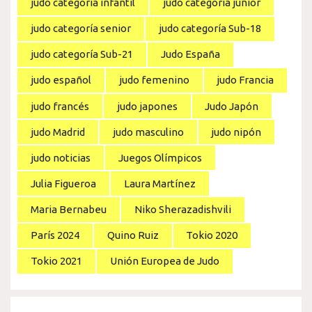
judo categoría infantil
judo categoría junior
judo categoría senior
judo categoría Sub-18
judo categoría Sub-21
Judo España
judo español
judo femenino
judo Francia
judo francés
judo japones
Judo Japón
judo Madrid
judo masculino
judo nipón
judo noticias
Juegos Olímpicos
Julia Figueroa
Laura Martínez
Maria Bernabeu
Niko Sherazadishvili
París 2024
Quino Ruiz
Tokio 2020
Tokio 2021
Unión Europea de Judo