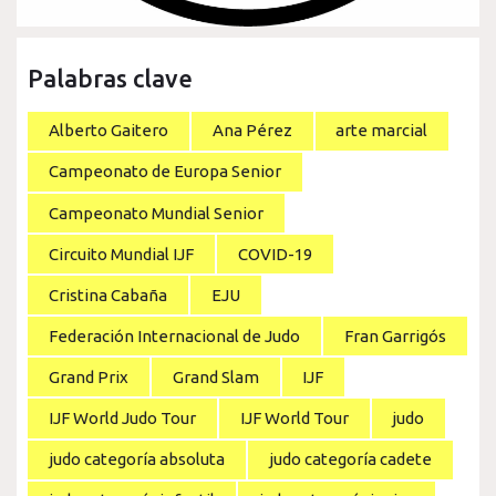
Palabras clave
Alberto Gaitero
Ana Pérez
arte marcial
Campeonato de Europa Senior
Campeonato Mundial Senior
Circuito Mundial IJF
COVID-19
Cristina Cabaña
EJU
Federación Internacional de Judo
Fran Garrigós
Grand Prix
Grand Slam
IJF
IJF World Judo Tour
IJF World Tour
judo
judo categoría absoluta
judo categoría cadete