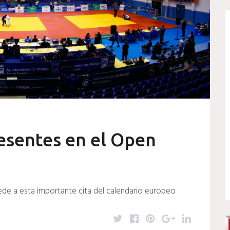
resentes en el Open
sede a esta importante cita del calendario europeo
T
F
P
G
L