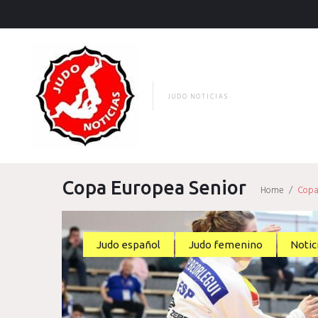
Skip
to
content
JUDO NOTICIAS
Copa Europea Senior
Home
/
Copa
Etiqueta:
Judo español
Judo femenino
Notic
Copa