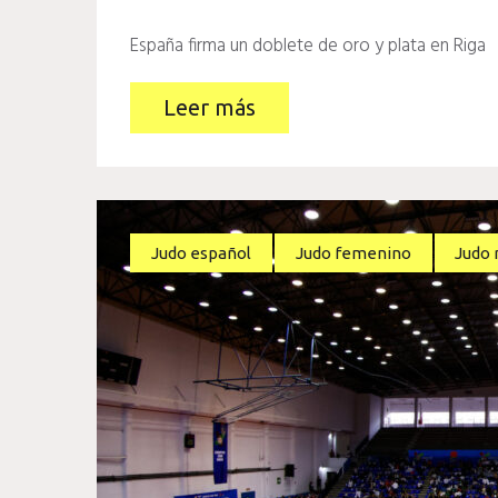
España firma un doblete de oro y plata en Riga
Leer más
Judo español
Judo femenino
Judo 