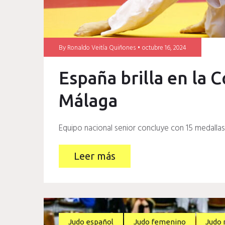
By
Ronaldo Veitía Quiñones
octubre 16, 2024
España brilla en la 
Málaga
Equipo nacional senior concluye con 15 medallas 
Leer más
Judo español
Judo femenino
Judo 