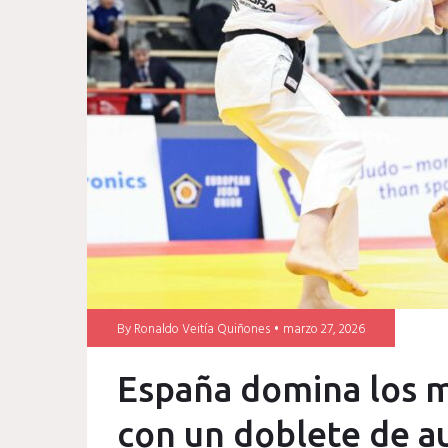
Europea
Senior
By
Ronaldo Veitía Quiñones
marzo 27, 2026
España domina los m
con un doblete de a