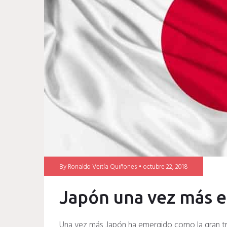
mundial
judo
japon
By
Ronaldo Veitía Quiñones
octubre 22, 2018
Japón una vez más e
Una vez más Japón ha emergido como la gran triu