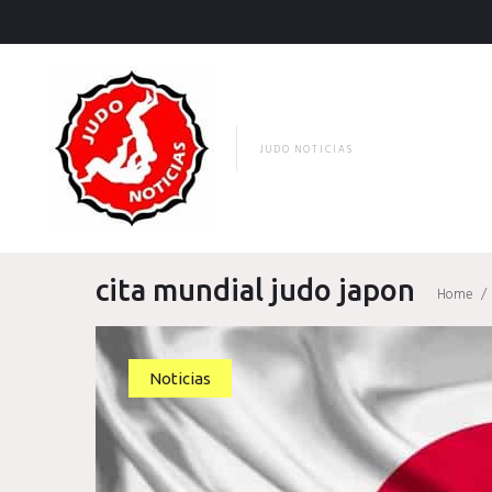
Skip
to
content
JUDO NOTICIAS
cita mundial judo japon
Home
/
Etiqueta:
Noticias
cita