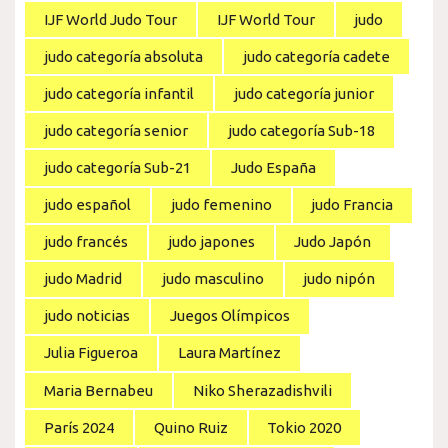
IJF World Judo Tour
IJF World Tour
judo
judo categoría absoluta
judo categoría cadete
judo categoría infantil
judo categoría junior
judo categoría senior
judo categoría Sub-18
judo categoría Sub-21
Judo España
judo español
judo femenino
judo Francia
judo francés
judo japones
Judo Japón
judo Madrid
judo masculino
judo nipón
judo noticias
Juegos Olímpicos
Julia Figueroa
Laura Martínez
Maria Bernabeu
Niko Sherazadishvili
París 2024
Quino Ruiz
Tokio 2020