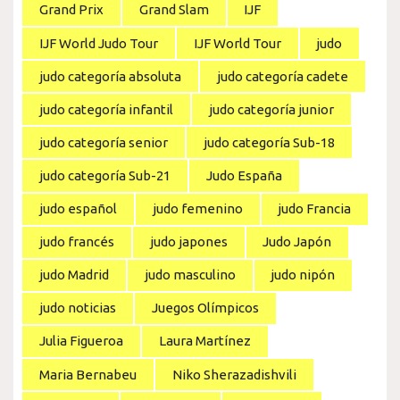
Grand Prix
Grand Slam
IJF
IJF World Judo Tour
IJF World Tour
judo
judo categoría absoluta
judo categoría cadete
judo categoría infantil
judo categoría junior
judo categoría senior
judo categoría Sub-18
judo categoría Sub-21
Judo España
judo español
judo femenino
judo Francia
judo francés
judo japones
Judo Japón
judo Madrid
judo masculino
judo nipón
judo noticias
Juegos Olímpicos
Julia Figueroa
Laura Martínez
Maria Bernabeu
Niko Sherazadishvili