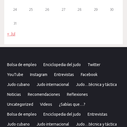
24
25
26
27
28
29
30
31
« Jul
Bolsa de empleo
Enciclopedia del judo
Twitter
YouTube
Instagram
Entrevistas
Facebook
Judo cubano
Judo internacional
Judo…técnica y táctica
Noticias
Recomendaciones
Reflexiones
Uncategorized
Videos
¿Sabías que…?
Bolsa de empleo
Enciclopedia del judo
Entrevistas
Judo cubano
Judo internacional
Judo…técnica y táctica