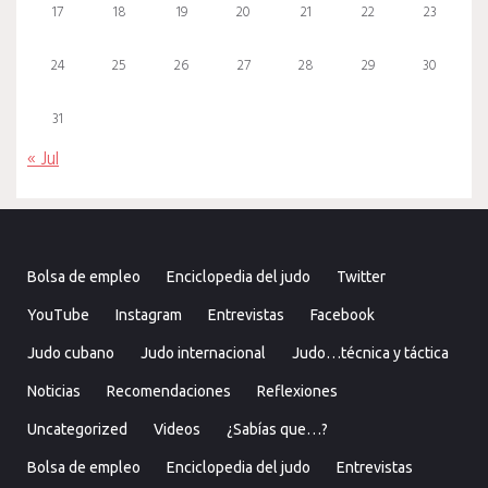
17
18
19
20
21
22
23
24
25
26
27
28
29
30
31
« Jul
Bolsa de empleo
Enciclopedia del judo
Twitter
YouTube
Instagram
Entrevistas
Facebook
Judo cubano
Judo internacional
Judo…técnica y táctica
Noticias
Recomendaciones
Reflexiones
Uncategorized
Videos
¿Sabías que…?
Bolsa de empleo
Enciclopedia del judo
Entrevistas