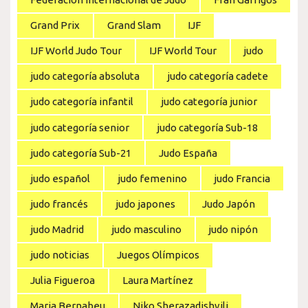
Grand Prix
Grand Slam
IJF
IJF World Judo Tour
IJF World Tour
judo
judo categoría absoluta
judo categoría cadete
judo categoría infantil
judo categoría junior
judo categoría senior
judo categoría Sub-18
judo categoría Sub-21
Judo España
judo español
judo femenino
judo Francia
judo francés
judo japones
Judo Japón
judo Madrid
judo masculino
judo nipón
judo noticias
Juegos Olímpicos
Julia Figueroa
Laura Martínez
Maria Bernabeu
Niko Sherazadishvili