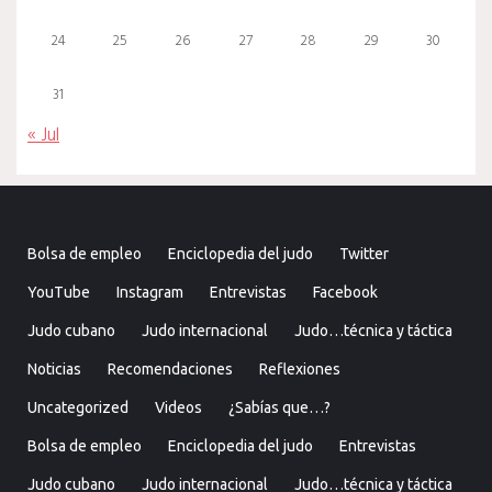
24
25
26
27
28
29
30
31
« Jul
Bolsa de empleo
Enciclopedia del judo
Twitter
YouTube
Instagram
Entrevistas
Facebook
Judo cubano
Judo internacional
Judo…técnica y táctica
Noticias
Recomendaciones
Reflexiones
Uncategorized
Videos
¿Sabías que…?
Bolsa de empleo
Enciclopedia del judo
Entrevistas
Judo cubano
Judo internacional
Judo…técnica y táctica