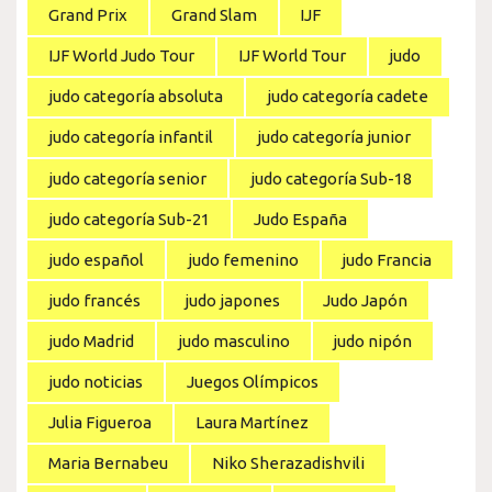
Grand Prix
Grand Slam
IJF
IJF World Judo Tour
IJF World Tour
judo
judo categoría absoluta
judo categoría cadete
judo categoría infantil
judo categoría junior
judo categoría senior
judo categoría Sub-18
judo categoría Sub-21
Judo España
judo español
judo femenino
judo Francia
judo francés
judo japones
Judo Japón
judo Madrid
judo masculino
judo nipón
judo noticias
Juegos Olímpicos
Julia Figueroa
Laura Martínez
Maria Bernabeu
Niko Sherazadishvili