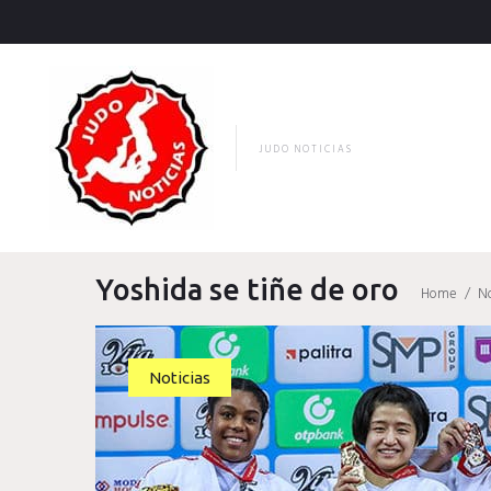
Skip
to
content
JUDO NOTICIAS
Yoshida se tiñe de oro
Home
/
No
Noticias