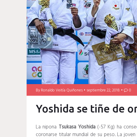
By
Ronaldo Veitía Quiñones
septiembre 22, 2018
0
Yoshida se tiñe de o
La nipona
Tsukasa Yoshida
(-57 Kg) ha conseg
coronarse titular mundial de su peso. La jove