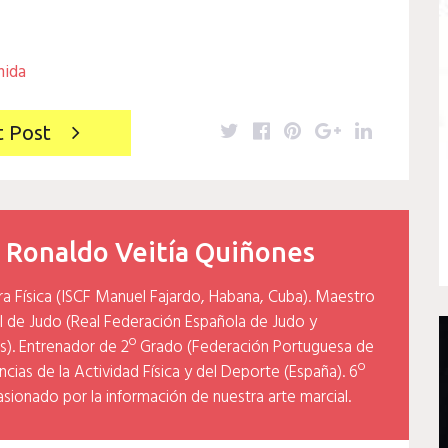
hida
Twitter
Facebook
Pinterest
Google+
LinkedIn
t Post
y
Ronaldo Veitía Quiñones
ra Física (ISCF Manuel Fajardo, Habana, Cuba). Maestro
l de Judo (Real Federación Española de Judo y
). Entrenador de 2º Grado (Federación Portuguesa de
cias de la Actividad Física y del Deporte (España). 6º
asionado por la información de nuestra arte marcial.