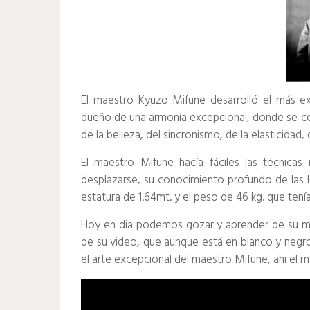
El maestro Kyuzo Mifune desarrolló el más ex
dueño de una armonía excepcional, donde se co
de la belleza, del sincronismo, de la elasticidad, 
El maestro Mifune hacía fáciles las técnicas
desplazarse, su conocimiento profundo de las l
estatura de 1.64mt. y el peso de 46 kg. que te
Hoy en dia podemos gozar y aprender de su mara
de su video, que aunque está en blanco y negro
el arte excepcional del maestro Mifune, ahi el 