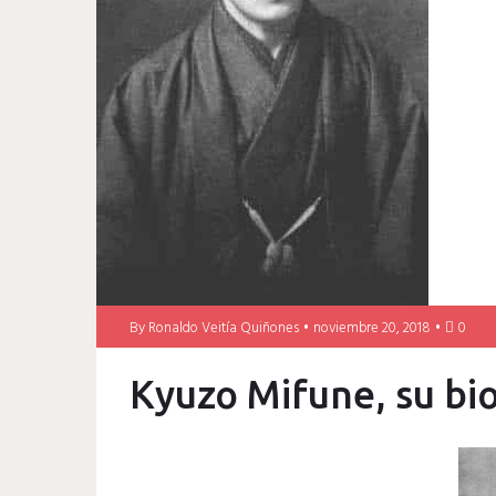
By
Ronaldo Veitía Quiñones
noviembre 20, 2018
0
Kyuzo Mifune, su bi