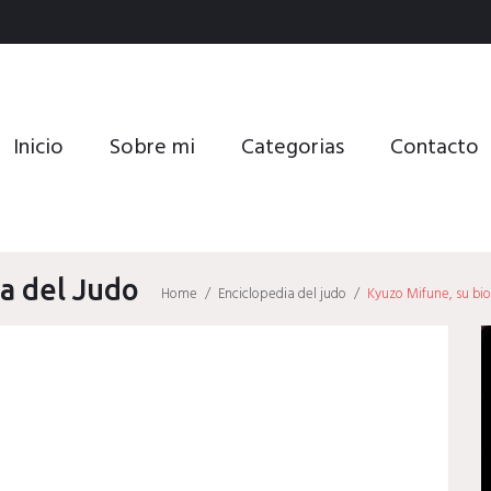
Inicio
Sobre mi
Categorias
Contacto
a del Judo
Home
/
Enciclopedia del judo
/
Kyuzo Mifune, su bi