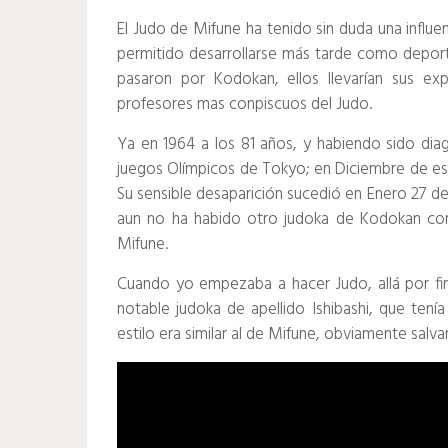
El Judo de Mifune ha tenido sin duda una influen
permitido desarrollarse más tarde como depor
pasaron por Kodokan, ellos llevarían sus ex
profesores mas conpiscuos del Judo.
Ya en 1964 a los 81 años, y habiendo sido diagn
juegos Olímpicos de Tokyo; en Diciembre de es
Su sensible desaparición sucedió en Enero 27 de
aun no ha habido otro judoka de Kodokan con
Mifune.
Cuando yo empezaba a hacer Judo, allá por fine
notable judoka de apellido Ishibashi, que tení
estilo era similar al de Mifune, obviamente salv