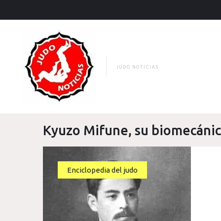
Skip
to
content
JUDO NOTICIAS
Kyuzo Mifune, su biomecánic
Enciclopedia del judo