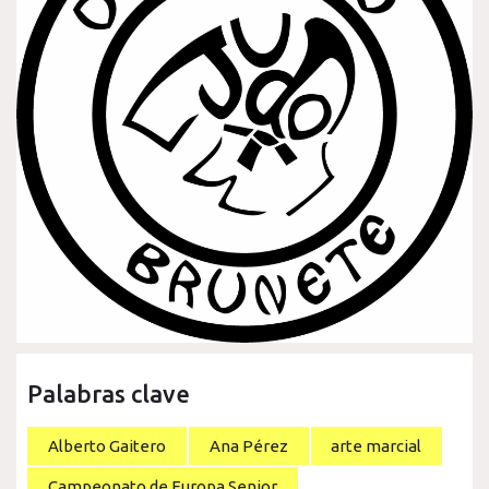
Palabras clave
Alberto Gaitero
Ana Pérez
arte marcial
Campeonato de Europa Senior