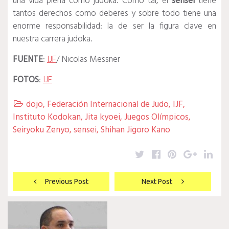
una vida plena como judoka. Como tal, el
sensei
tiene
tantos derechos como deberes y sobre todo tiene una
enorme responsabilidad: la de ser la figura clave en
nuestra carrera judoka.
FUENTE
:
IJF
/ Nicolas Messner
FOTOS
:
IJF
dojo
,
Federación Internacional de Judo
,
IJF
,

Instituto Kodokan
,
Jita kyoei
,
Juegos Olímpicos
,
Seiryoku Zenyo
,
sensei
,
Shihan Jigoro Kano
Twitter
Facebook
Pinterest
Google
Lin
Navegación
Previous Post
Next Post
de
entradas