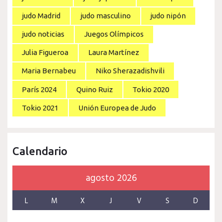
judo Madrid
judo masculino
judo nipón
judo noticias
Juegos Olímpicos
Julia Figueroa
Laura Martínez
Maria Bernabeu
Niko Sherazadishvili
París 2024
Quino Ruiz
Tokio 2020
Tokio 2021
Unión Europea de Judo
Calendario
agosto 2026
L
M
X
J
V
S
D