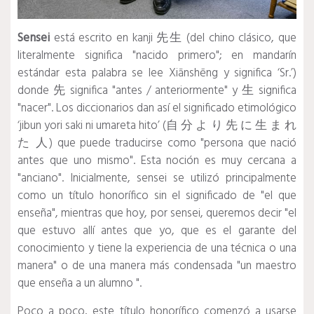
Sensei
está escrito en kanji 先生 (del chino clásico, que
literalmente significa "nacido primero"; en mandarín
estándar esta palabra se lee Xiānshēng y significa ‘Sr.’)
donde 先 significa "antes / anteriormente" y 生 significa
"nacer". Los diccionarios dan así el significado etimológico
‘jibun yori saki ni umareta hito’ (自 分 よ り 先 に 生 ま れ
た 人) que puede traducirse como "persona que nació
antes que uno mismo". Esta noción es muy cercana a
"anciano". Inicialmente, sensei se utilizó principalmente
como un título honorífico sin el significado de "el que
enseña", mientras que hoy, por sensei, queremos decir "el
que estuvo allí antes que yo, que es el garante del
conocimiento y tiene la experiencia de una técnica o una
manera" o de una manera más condensada "un maestro
que enseña a un alumno ".
Poco a poco, este título honorífico comenzó a usarse