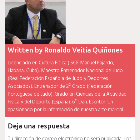
Written by
Ronaldo Veitía Quiñones
Licenciado en Cultura Física (ISCF Manuel Fajardo,
Habana, Cuba). Maestro Entrenador Nacional de Judo
(Real Federación Española de Judo y Deportes
Asociados). Entrenador de 2º Grado (Federación
Portuguesa de Judo). Grado en Ciencias de la Actividad
Física y del Deporte (España). 6º Dan. Escritor. Un
apasionado por la información de nuestra arte marcial.
Deja una respuesta
Tu dirección de correo electrónico no será publicada.
Los