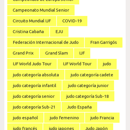
Campeonato Mundial Senior
Circuito Mundial IJF
COVID-19
Cristina Cabaña
EJU
Federación Internacional de Judo
Fran Garrigós
Grand Prix
Grand Slam
IJF
IJF World Judo Tour
IJF World Tour
judo
judo categoría absoluta
judo categoría cadete
judo categoría infantil
judo categoría junior
judo categoría senior
judo categoría Sub-18
judo categoría Sub-21
Judo España
judo español
judo femenino
judo Francia
judo francés
judo japones
Judo Japón