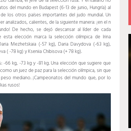
io Gamba, el jefe de la selección rusa.
Y el italiano no
tos del mundo en Budapest (6-13 de junio, Hungría) al
 de los otros países importantes del judo mundial.
Un
 analizados, calientes, de la siguiente manera: ¡en el n
mundo!
De hecho, se dejó descansar al líder de cada
esta elección marca la selección olímpica de Irina
 Daria Mezhetskaia (-57 kg), Daria Davydova (-63 kg),
 ( -78 kg) y Kseniia Chibisova (+ 78 kg).
: -66 kg, -73 kg y -81 kg.
Una elección que sugiere que
n como un juez de paz para la selección olímpica, sin que
de peso mediano.
¡Campeonatos del mundo que, por lo
okas rusos!