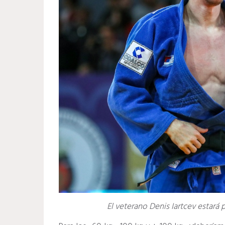
El veterano Denis Iartcev estará 