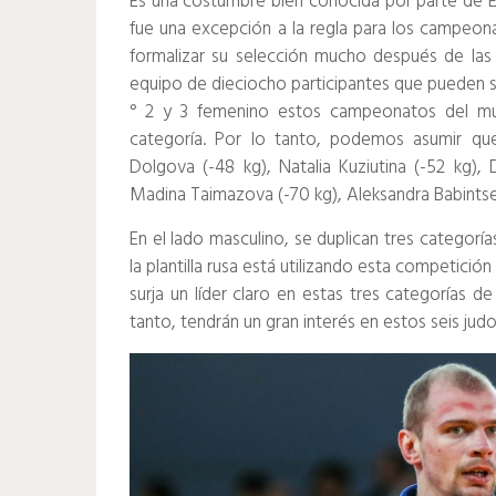
Es una costumbre bien conocida por parte de Ez
fue una excepción a la regla para los campeona
formalizar su selección mucho después de las
equipo de dieciocho participantes que pueden ser
° 2 y 3 femenino estos campeonatos del 
categoría.
Por lo tanto, podemos asumir que 
Dolgova (-48 kg), Natalia Kuziutina (-52 kg),
Madina Taimazova (-70 kg), Aleksandra Babintseva
En el lado masculino, se duplican tres categorías
la plantilla rusa está utilizando esta competició
surja un líder claro en estas tres categorías 
tanto, tendrán un gran interés en estos seis jud