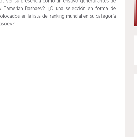
mos ver su presencia como un ensayo general antes de
y Tamerlan Bashaev?
¿O una selección en forma de
locados en la lista del ranking mundial en su categoría
Tasoev?