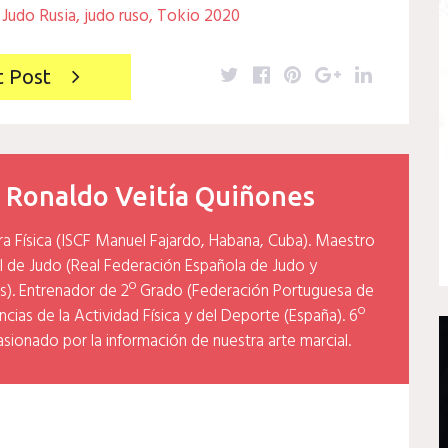
,
Judo Rusia
,
judo ruso
,
Tokio 2020
Twitter
Facebook
Pinterest
Google+
LinkedIn
t Post
y
Ronaldo Veitía Quiñones
ra Física (ISCF Manuel Fajardo, Habana, Cuba). Maestro
l de Judo (Real Federación Española de Judo y
). Entrenador de 2º Grado (Federación Portuguesa de
cias de la Actividad Física y del Deporte (España). 6º
asionado por la información de nuestra arte marcial.