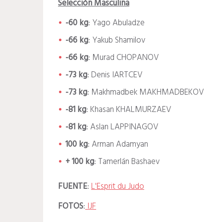
Selección Masculina
-60 kg
: Yago Abuladze
-66 kg
: Yakub Shamilov
-66 kg
: Murad CHOPANOV
-73 kg
: Denis IARTCEV
-73 kg
: Makhmadbek MAKHMADBEKOV
-81 kg
: Khasan KHALMURZAEV
-81 kg
: Aslan LAPPINAGOV
100 kg
: Arman Adamyan
+ 100 kg
: Tamerlán Bashaev
FUENTE
:
L'Esprit du Judo
FOTOS
:
IJF