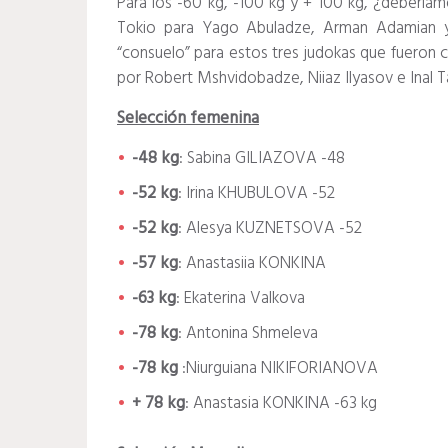
Para los -60 kg, -100 kg y + 100 kg, ¿debería
Tokio para Yago Abuladze, Arman Adamian 
“consuelo” para estos tres judokas que fueron co
por Robert Mshvidobadze, Niiaz Ilyasov e Inal 
Selección femenina
-48 kg
: Sabina GILIAZOVA -48
-52 kg
:
Irina KHUBULOVA -52
-52 kg
: Alesya KUZNETSOVA -52
-57 kg
: Anastasiia KONKINA
-63 kg
: Ekaterina Valkova
-78 kg
: Antonina Shmeleva
-78 kg
:Niurguiana NIKIFORIANOVA
+ 78 kg
: Anastasia KONKINA -63 kg