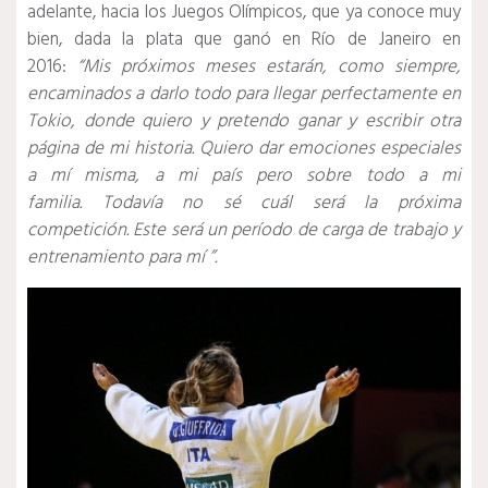
adelante, hacia los Juegos Olímpicos, que ya conoce muy
bien, dada la plata que ganó en Río de Janeiro en
2016:
“Mis próximos meses estarán, como siempre,
encaminados a darlo todo para llegar perfectamente en
Tokio, donde quiero y pretendo ganar y escribir otra
página de mi historia.
Quiero dar emociones especiales
a mí misma, a mi país pero sobre todo a mi
familia.
Todavía no sé cuál será la próxima
competición.
Este será un período de carga de trabajo y
entrenamiento para mí ”.