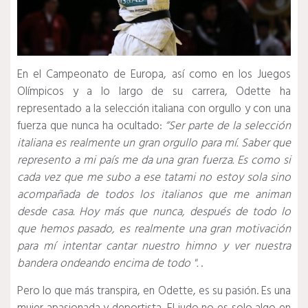
En el Campeonato de Europa, así como en los Juegos
Olímpicos y a lo largo de su carrera, Odette ha
representado a la selección italiana con orgullo y con una
fuerza que nunca ha ocultado:
“Ser parte de la selección
italiana es realmente un gran orgullo para mí.
Saber que
represento a mi país me da una gran fuerza.
Es como si
cada vez que me subo a ese tatami no estoy sola sino
acompañada de todos los italianos que me animan
desde casa.
Hoy más que nunca, después de todo lo
que hemos pasado, es realmente una gran motivación
para mí intentar cantar nuestro himno y ver nuestra
bandera ondeando encima de todo ".
.
Pero lo que más transpira, en Odette, es su pasión.
Es una