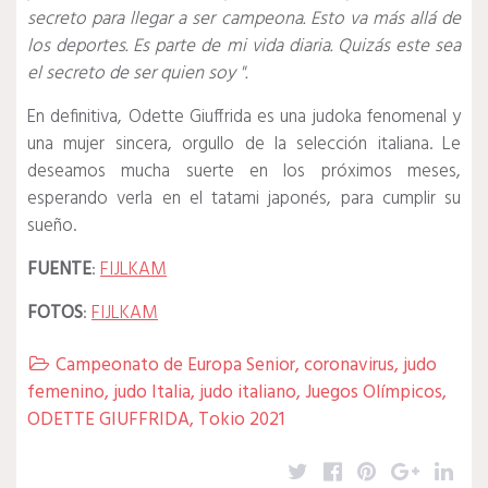
secreto para llegar a ser campeona.
Esto va más allá de
los deportes.
Es parte de mi vida diaria.
Quizás este sea
el secreto de ser quien soy ".
En definitiva, Odette Giuffrida es una judoka fenomenal y
una mujer sincera, orgullo de la selección italiana.
Le
deseamos mucha suerte en los próximos meses,
esperando verla en el tatami japonés, para cumplir su
sueño.
FUENTE
:
FIJLKAM
FOTOS
:
FIJLKAM
Campeonato de Europa Senior
,
coronavirus
,
judo

femenino
,
judo Italia
,
judo italiano
,
Juegos Olímpicos
,
ODETTE GIUFFRIDA
,
Tokio 2021
Twitter
Facebook
Pinterest
Google
Lin