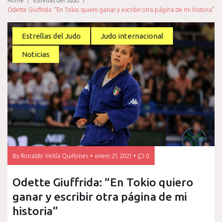
Home
/
Estrellas del Judo
/
Odette Giuffrida: “En Tokio quiero ganar y escribir otra página de mi historia”
Estrellas del Judo
Judo internacional
Noticias
By
Ronaldo Veitía Quiñones
enero 21, 2021
0
Odette Giuffrida: “En Tokio quiero
ganar y escribir otra página de mi
historia”