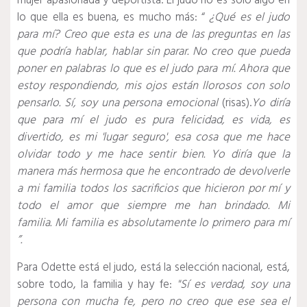
mujer apasionada y deportista.
El judo no es solo algo en
lo que ella es buena, es mucho más: “
¿Qué es el judo
para mí?
Creo que esta es una de las preguntas en las
que podría hablar, hablar sin parar.
No creo que pueda
poner en palabras lo que es el judo para mí.
Ahora que
estoy respondiendo, mis ojos están llorosos con solo
pensarlo.
Sí, soy una persona emocional
(risas
).
Yo diría
que para mí el judo es pura felicidad, es vida, es
divertido, es mi 'lugar seguro', esa cosa que me hace
olvidar todo y me hace sentir bien.
Yo diría que la
manera más hermosa que he encontrado de devolverle
a mi familia todos los sacrificios que hicieron por mí y
todo el amor que siempre me han brindado.
Mi
familia.
Mi familia es absolutamente lo primero para mí
”.
Para Odette está el judo, está la selección nacional, está,
sobre todo, la familia y hay fe:
"Sí es verdad, soy una
persona con mucha fe, pero no creo que ese sea el