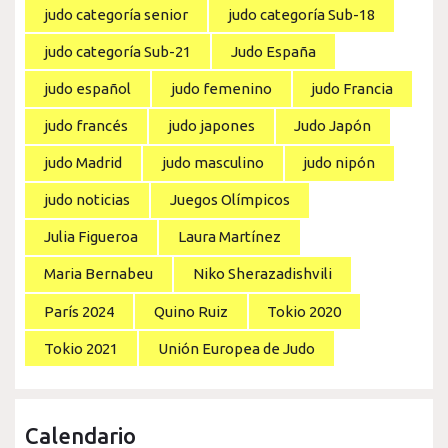
judo categoría senior
judo categoría Sub-18
judo categoría Sub-21
Judo España
judo español
judo femenino
judo Francia
judo francés
judo japones
Judo Japón
judo Madrid
judo masculino
judo nipón
judo noticias
Juegos Olímpicos
Julia Figueroa
Laura Martínez
Maria Bernabeu
Niko Sherazadishvili
París 2024
Quino Ruiz
Tokio 2020
Tokio 2021
Unión Europea de Judo
Calendario