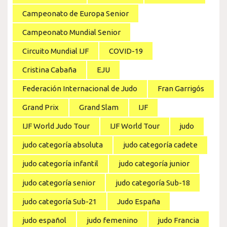
Campeonato de Europa Senior
Campeonato Mundial Senior
Circuito Mundial IJF
COVID-19
Cristina Cabaña
EJU
Federación Internacional de Judo
Fran Garrigós
Grand Prix
Grand Slam
IJF
IJF World Judo Tour
IJF World Tour
judo
judo categoría absoluta
judo categoría cadete
judo categoría infantil
judo categoría junior
judo categoría senior
judo categoría Sub-18
judo categoría Sub-21
Judo España
judo español
judo femenino
judo Francia