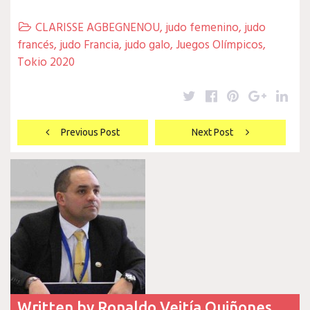
CLARISSE AGBEGNENOU
,
judo femenino
,
judo

francés
,
judo Francia
,
judo galo
,
Juegos Olímpicos
,
Tokio 2020
Twitter
Facebook
Pinterest
Google
Lin
Navegación
Previous Post
Next Post
de
entradas
Written by
Ronaldo Veitía Quiñones