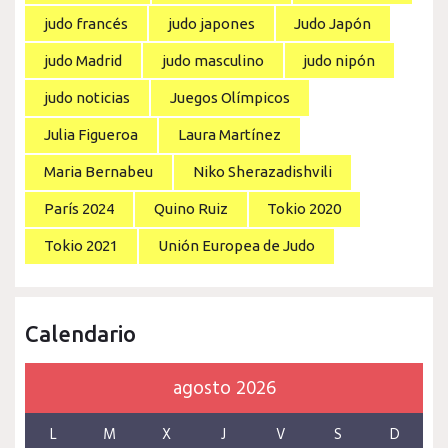
judo francés
judo japones
Judo Japón
judo Madrid
judo masculino
judo nipón
judo noticias
Juegos Olímpicos
Julia Figueroa
Laura Martínez
Maria Bernabeu
Niko Sherazadishvili
París 2024
Quino Ruiz
Tokio 2020
Tokio 2021
Unión Europea de Judo
Calendario
agosto 2026
L
M
X
J
V
S
D