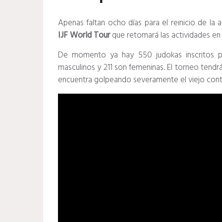
Apenas faltan ocho días para el reinicio de la 
IJF World Tour
que retomará las actividades en
De momento ya hay 550 judokas inscritos p
masculinos y 211 son femeninas. El torneo tendrá
encuentra golpeando severamente el viejo cont