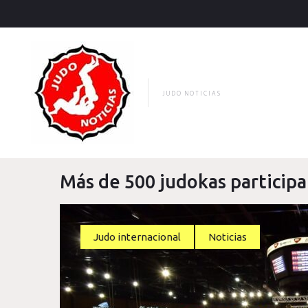
Skip
to
content
JUDO NOTICIAS
Más de 500 judokas particip
Judo internacional
Noticias