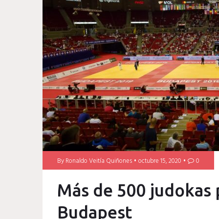
By
Ronaldo Veitía Quiñones
octubre 15, 2020
0
Más de 500 judokas 
Budapest