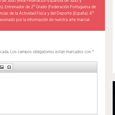
l de Judo (Real Federación Española de Judo y
). Entrenador de 2º Grado (Federación Portuguesa de
cias de la Actividad Física y del Deporte (España). 6º
asionado por la información de nuestra arte marcial.
icada.
Los campos obligatorios están marcados con
*