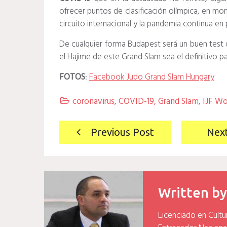
ofrecer puntos de clasificación olímpica, en mo
circuito internacional y la pandemia continua e
De cualquier forma Budapest será un buen test 
el Hajime de este Grand Slam sea el definitivo par
FOTOS
:
Facebook Judo Grand Slam Hungary
coronavirus
,
COVID-19
,
Grand Slam
,
IJF Wo

Navegación
Previous Post
Nex
de
entradas
Written b
Licenciado en Cultu