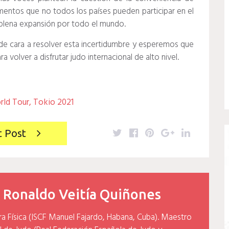
mentos que no todos los países pueden participar en el
n plena expansión por todo el mundo.
de cara a resolver esta incertidumbre y esperemos que
a volver a disfrutar judo internacional de alto nivel.
rld Tour
,
Tokio 2021
Twitter
Facebook
Pinterest
Google+
LinkedIn
t Post
y
Ronaldo Veitía Quiñones
ra Física (ISCF Manuel Fajardo, Habana, Cuba). Maestro