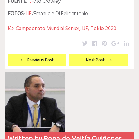
FUENTE
:
IJF
/Jo Crowley
FOTOS
:
IJF
/Emanuele Di Feliciantonio
Campeonato Mundial Senior
,
IJF
,
Tokio 2020

Twitter
Facebook
Pinterest
Google
Lin
Navegación
Previous Post
Next Post
de
entradas
Written by
Ronaldo Veitía Quiñones