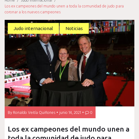
Home
/
Judo internacional
/
Los ex campeones del mundo unen a toda la comunidad de judo para
coronar a los nuevos campeones
Judo internacional
Noticias
By
Ronaldo Veitía Quiñones
junio 14, 2021
0
Los ex campeones del mundo unen a
toda la comunidad de judo para