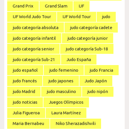
Grand Prix
Grand Slam
IJF
IJF World Judo Tour
IJF World Tour
judo
judo categoría absoluta
judo categoría cadete
judo categoría infantil
judo categoría junior
judo categoría senior
judo categoría Sub-18
judo categoría Sub-21
Judo España
judo español
judo femenino
judo Francia
judo francés
judo japones
Judo Japón
judo Madrid
judo masculino
judo nipón
judo noticias
Juegos Olímpicos
Julia Figueroa
Laura Martínez
Maria Bernabeu
Niko Sherazadishvili