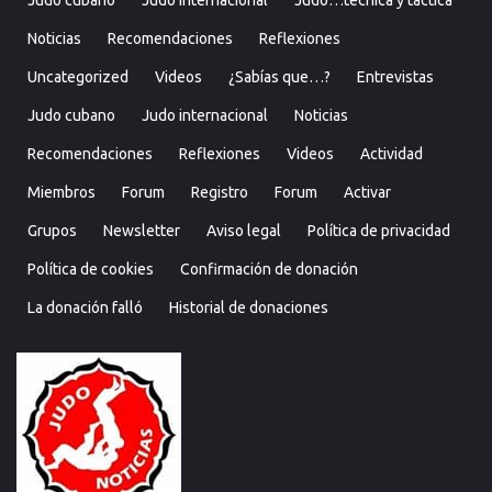
Judo cubano
Judo internacional
Judo…técnica y táctica
Noticias
Recomendaciones
Reflexiones
Uncategorized
Videos
¿Sabías que…?
Entrevistas
Judo cubano
Judo internacional
Noticias
Recomendaciones
Reflexiones
Videos
Actividad
Miembros
Forum
Registro
Forum
Activar
Grupos
Newsletter
Aviso legal
Política de privacidad
Política de cookies
Confirmación de donación
La donación falló
Historial de donaciones