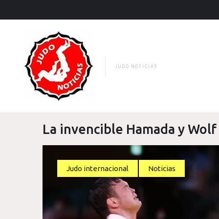
Skip
to
content
JUDO NOTICIAS
La invencible Hamada y Wolf
Judo internacional
Noticias