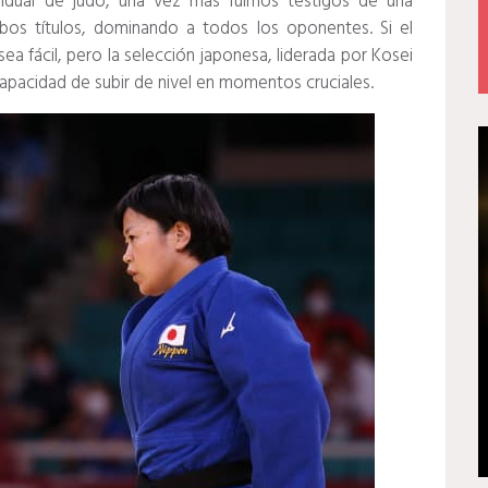
ividual de judo, una vez más fuimos testigos de una
bos títulos, dominando a todos los oponentes.
Si el
a fácil, pero la selección japonesa, liderada por Kosei
capacidad de subir de nivel en momentos cruciales.