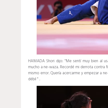
HAMADA Shori dijo: "
Me sentí muy bien al usa
mucho a ne-waza. Recordé mi derrota contra Ma
mismo error. Quería acercarme y empezar a ne-
débil
"
.