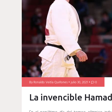
By
Ronaldo Veitía Quiñones
julio 30, 2021
0
La invencible Hamad