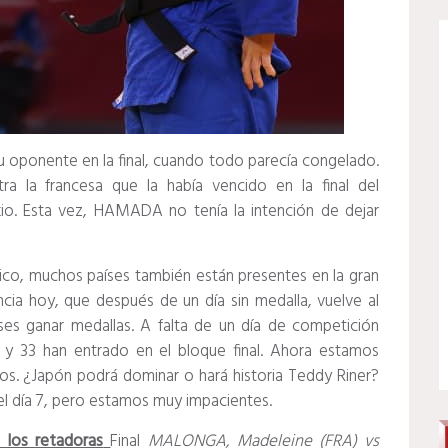
u oponente en la final, cuando todo parecía congelado.
 la francesa que la había vencido en la final del
io.
Esta vez, HAMADA no tenía la intención de dejar
ógico, muchos países también están presentes en la gran
ncia hoy, que después de un día sin medalla, vuelve al
ses ganar medallas.
A falta de un día de competición
o y 33 han entrado en el bloque final.
Ahora estamos
dos.
¿Japón podrá dominar o hará historia Teddy Riner?
l día 7, pero estamos muy impacientes.
los retadoras
Final
MALONGA, Madeleine (FRA) vs