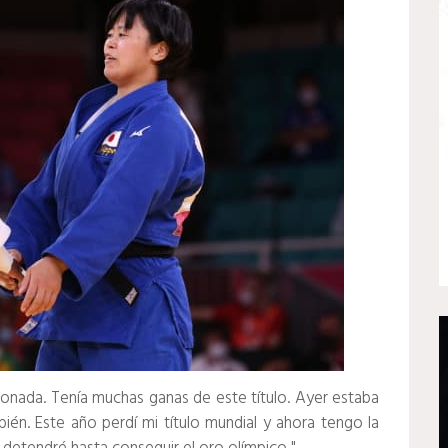
nada. Tenía muchas ganas de este título. Ayer estaba
bién. Este año perdí mi título mundial y ahora tengo la