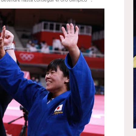
e detendré hasta conseguir el oro olímpico
"
.