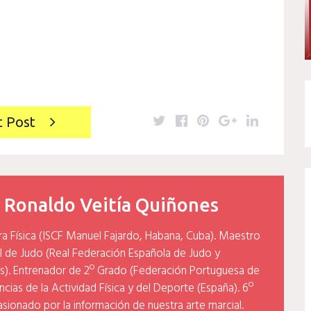
Twitter
Facebook
Pinterest
Google+
LinkedIn
t Post
y
Ronaldo Veitía Quiñones
ra Física (ISCF Manuel Fajardo, Habana, Cuba). Maestro
l de Judo (Real Federación Española de Judo y
). Entrenador de 2º Grado (Federación Portuguesa de
cias de la Actividad Física y del Deporte (España). 6º
asionado por la información de nuestra arte marcial.