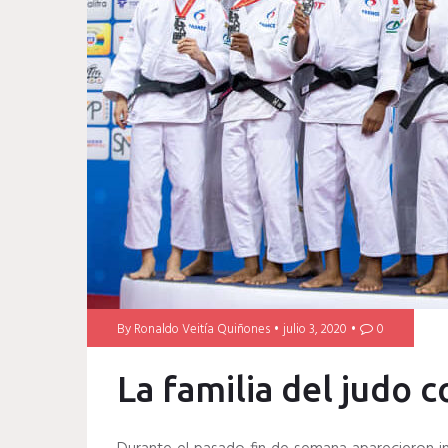
By
Ronaldo Veitía Quiñones
julio 3, 2020
0
La familia del judo c