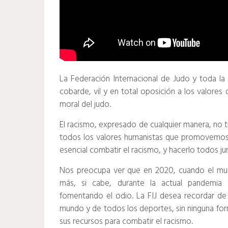
La Federación Internacional de Judo y toda la
cobarde, vil y en total oposición a los valore
moral del judo.
El racismo, expresado de cualquier manera, no t
todos los valores humanistas que promovemos p
esencial combatir el racismo, y hacerlo todos ju
Nos preocupa ver que en 2020, cuando el mun
más, si cabe, durante la actual pandemia sa
fomentando el odio. La FIJ desea recordar d
mundo y de todos los deportes, sin ninguna form
sus recursos para combatir el racismo.