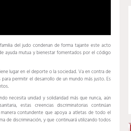
 familia del judo condenan de forma tajante este acto
s de ayuda mutua y bienestar fomentados por el código
iene lugar en el deporte o la sociedad. Va en contra de
ara permitir el desarrollo de un mundo más justo. Es
ntos.
do necesita unidad y solidaridad más que nunca, aún
nitaria, estas creencias discriminatorias continúan
e manera contundente que apoya a atletas de todo el
a de discriminación, y que continuará utilizando todos