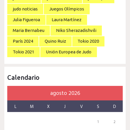
judo noticias
Juegos Olímpicos
Julia Figueroa
Laura Martínez
Maria Bernabeu
Niko Sherazadishvili
París 2024
Quino Ruiz
Tokio 2020
Tokio 2021
Unión Europea de Judo
Calendario
agosto 2026
L
M
X
J
V
S
D
1
2