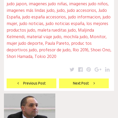
judo japon
,
imagenes judo niñas
,
imagenes judo niños
,
imagenes más lindas judo
,
judo
,
judo accesorios
,
Judo
España
,
judo españa accesorios
,
judo informacion
,
judo
mujer
,
judo noticias
,
judo noticias españa
,
los mejores
productos judo
,
maleta rueditas judo
,
Maljinda
Kelmendi
,
material viaje judo
,
mochila judo
,
Monitor
,
mujer judo deporte
,
Paula Pareto
,
produc tos
deportivos judo
,
profesor de judo
,
Rio 2016
,
Shoei Ono
,
Shori Hamada
,
Tokio 2020
Twitter
Facebook
Pinterest
Google
Lin
Navegación
Previous Post
Next Post
de
entradas