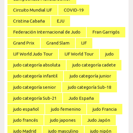
Circuito Mundial IJF
COVID-19
Cristina Cabaña
EJU
Federación Internacional de Judo
Fran Garrigós
Grand Prix
Grand Slam
IJF
IJF World Judo Tour
IJF World Tour
judo
judo categoría absoluta
judo categoría cadete
judo categoría infantil
judo categoría junior
judo categoría senior
judo categoría Sub-18
judo categoría Sub-21
Judo España
judo español
judo femenino
judo Francia
judo francés
judo japones
Judo Japón
judo Madrid
judo masculino
judo nipón