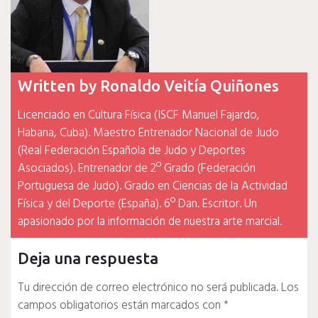
Written by
Ronaldo Veitía Quiñones
Licenciado en Cultura Física (ISCF Manuel Fajardo,
Habana, Cuba). Maestro Entrenador Nacional de Judo
(Real Federación Española de Judo y Deportes
Asociados). Entrenador de 2º Grado (Federación
Portuguesa de Judo). Grado en Ciencias de la Actividad
Física y del Deporte (España). 6º Dan. Escritor. Un
apasionado por la información de nuestra arte marcial.
Deja una respuesta
Tu dirección de correo electrónico no será publicada.
Los
campos obligatorios están marcados con
*