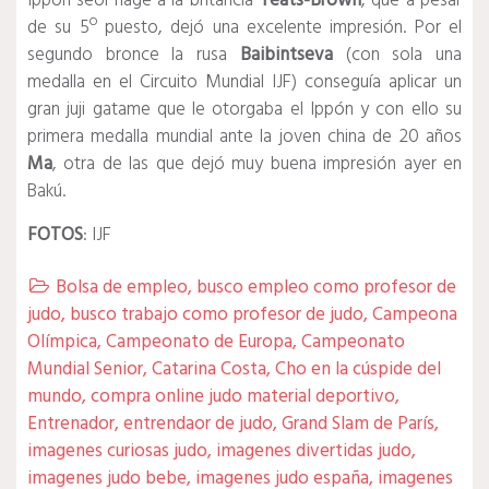
Ippón seoi nage a la británcia
Yeats-Brown
, que a pesar
de su 5º puesto, dejó una excelente impresión. Por el
segundo bronce la rusa
Baibintseva
(con sola una
medalla en el Circuito Mundial IJF) conseguía aplicar un
gran juji gatame que le otorgaba el Ippón y con ello su
primera medalla mundial ante la joven china de 20 años
Ma
, otra de las que dejó muy buena impresión ayer en
Bakú.
FOTOS
: IJF
Bolsa de empleo
,
busco empleo como profesor de

judo
,
busco trabajo como profesor de judo
,
Campeona
Olímpica
,
Campeonato de Europa
,
Campeonato
Mundial Senior
,
Catarina Costa
,
Cho en la cúspide del
mundo
,
compra online judo material deportivo
,
Entrenador
,
entrendaor de judo
,
Grand Slam de París
,
imagenes curiosas judo
,
imagenes divertidas judo
,
imagenes judo bebe
,
imagenes judo españa
,
imagenes