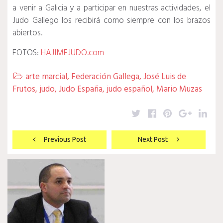
a venir a Galicia y a participar en nuestras actividades, el
Judo Gallego los recibirá como siempre con los brazos
abiertos.
FOTOS:
HAJIMEJUDO.com
arte marcial
,
Federación Gallega
,
José Luis de

Frutos
,
judo
,
Judo España
,
judo español
,
Mario Muzas
Twitter
Facebook
Pinterest
Google
Lin
Navegación
Previous Post
Next Post
de
entradas