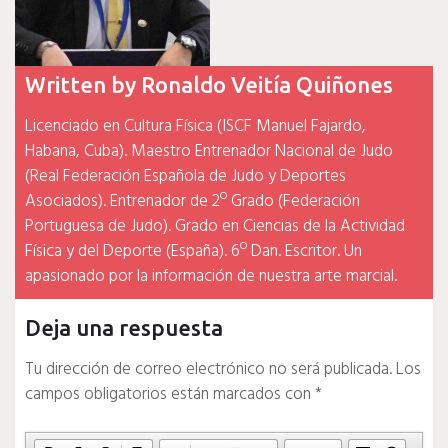
Written by
Ronaldo Veitía Quiñones
Licenciado en Cultura Física (ISCF Manuel Fajardo,
Habana, Cuba). Maestro Entrenador Nacional de Judo
(Real Federación Española de Judo y Deportes
Asociados). Entrenador de 2º Grado (Federación
Portuguesa de Judo). Grado en Ciencias de la Actividad
Física y del Deporte (España). 6º Dan. Escritor. Un
apasionado por la información de nuestra arte marcial.
Deja una respuesta
Tu dirección de correo electrónico no será publicada.
Los
campos obligatorios están marcados con
*