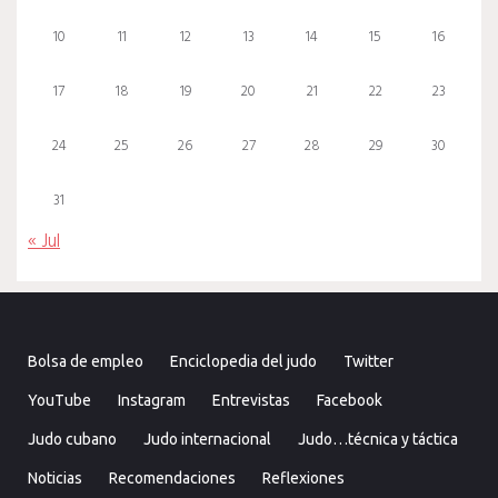
10
11
12
13
14
15
16
17
18
19
20
21
22
23
24
25
26
27
28
29
30
31
« Jul
Bolsa de empleo
Enciclopedia del judo
Twitter
YouTube
Instagram
Entrevistas
Facebook
Judo cubano
Judo internacional
Judo…técnica y táctica
Noticias
Recomendaciones
Reflexiones