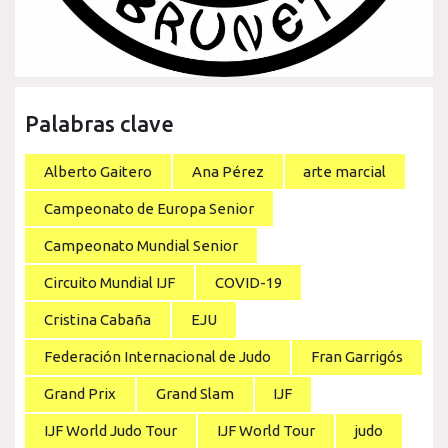
Palabras clave
Alberto Gaitero
Ana Pérez
arte marcial
Campeonato de Europa Senior
Campeonato Mundial Senior
Circuito Mundial IJF
COVID-19
Cristina Cabaña
EJU
Federación Internacional de Judo
Fran Garrigós
Grand Prix
Grand Slam
IJF
IJF World Judo Tour
IJF World Tour
judo