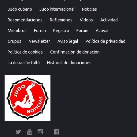
Judo cubano
Judo internacional
Noticias
Recomendaciones
Reflexiones
Videos
Actividad
Miembros
Forum
Registro
Forum
Activar
Grupos
Newsletter
Aviso legal
Política de privacidad
Política de cookies
Confirmación de donación
La donación falló
Historial de donaciones
Twitter
YouTube
Instagram
Facebook
Bolsa
Enciclopedia
Entrevistas
Judo
Judo
Judo…
Noticias
Recomendaciones
Reflexiones
Uncategorized
Videos
¿Sabías
Bolsa
Enciclop
Entre
Ju