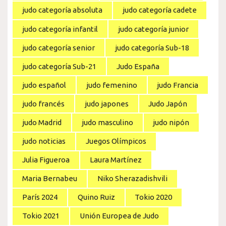
judo categoría absoluta
judo categoría cadete
judo categoría infantil
judo categoría junior
judo categoría senior
judo categoría Sub-18
judo categoría Sub-21
Judo España
judo español
judo femenino
judo Francia
judo francés
judo japones
Judo Japón
judo Madrid
judo masculino
judo nipón
judo noticias
Juegos Olímpicos
Julia Figueroa
Laura Martínez
Maria Bernabeu
Niko Sherazadishvili
París 2024
Quino Ruiz
Tokio 2020
Tokio 2021
Unión Europea de Judo