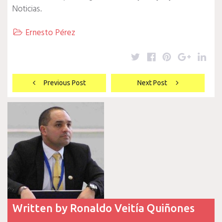
Noticias.
Ernesto Pérez

Twitter
Facebook
Pinterest
Google
Lin
Navegación
Previous Post
Next Post
de
entradas
Written by
Ronaldo Veitía Quiñones