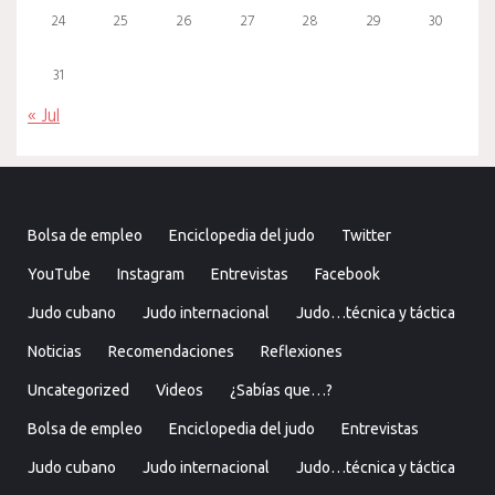
24
25
26
27
28
29
30
31
« Jul
Bolsa de empleo
Enciclopedia del judo
Twitter
YouTube
Instagram
Entrevistas
Facebook
Judo cubano
Judo internacional
Judo…técnica y táctica
Noticias
Recomendaciones
Reflexiones
Uncategorized
Videos
¿Sabías que…?
Bolsa de empleo
Enciclopedia del judo
Entrevistas
Judo cubano
Judo internacional
Judo…técnica y táctica