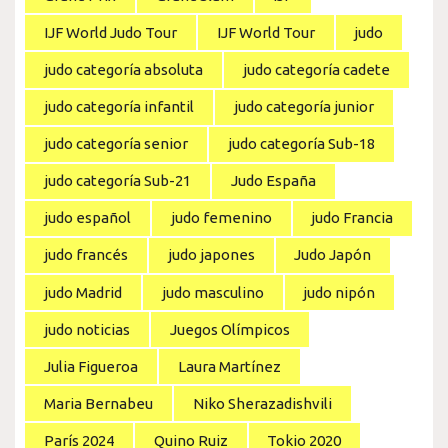
IJF World Judo Tour
IJF World Tour
judo
judo categoría absoluta
judo categoría cadete
judo categoría infantil
judo categoría junior
judo categoría senior
judo categoría Sub-18
judo categoría Sub-21
Judo España
judo español
judo femenino
judo Francia
judo francés
judo japones
Judo Japón
judo Madrid
judo masculino
judo nipón
judo noticias
Juegos Olímpicos
Julia Figueroa
Laura Martínez
Maria Bernabeu
Niko Sherazadishvili
París 2024
Quino Ruiz
Tokio 2020