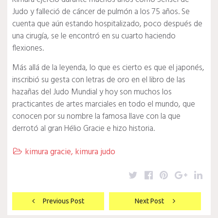
Judo y falleció de cáncer de pulmón a los 75 años. Se
cuenta que aún estando hospitalizado, poco después de
una cirugía, se le encontró en su cuarto haciendo
flexiones.
Más allá de la leyenda, lo que es cierto es que el japonés,
inscribió su gesta con letras de oro en el libro de las
hazañas del Judo Mundial y hoy son muchos los
practicantes de artes marciales en todo el mundo, que
conocen por su nombre la famosa llave con la que
derrotó al gran Hélio Gracie e hizo historia.
kimura gracie
,
kimura judo

Twitter
Facebook
Pinterest
Google
Lin
Navegación
Previous Post
Next Post
de