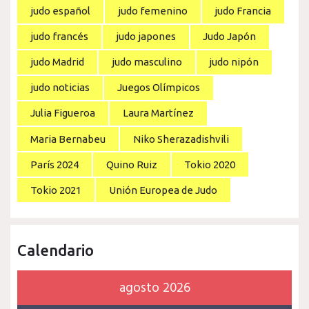
judo español
judo femenino
judo Francia
judo francés
judo japones
Judo Japón
judo Madrid
judo masculino
judo nipón
judo noticias
Juegos Olímpicos
Julia Figueroa
Laura Martínez
Maria Bernabeu
Niko Sherazadishvili
París 2024
Quino Ruiz
Tokio 2020
Tokio 2021
Unión Europea de Judo
Calendario
agosto 2026