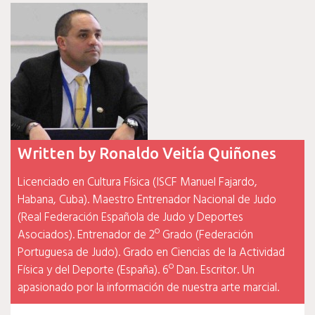
entradas
Written by
Ronaldo Veitía Quiñones
Licenciado en Cultura Física (ISCF Manuel Fajardo,
Habana, Cuba). Maestro Entrenador Nacional de Judo
(Real Federación Española de Judo y Deportes
Asociados). Entrenador de 2º Grado (Federación
Portuguesa de Judo). Grado en Ciencias de la Actividad
Física y del Deporte (España). 6º Dan. Escritor. Un
apasionado por la información de nuestra arte marcial.