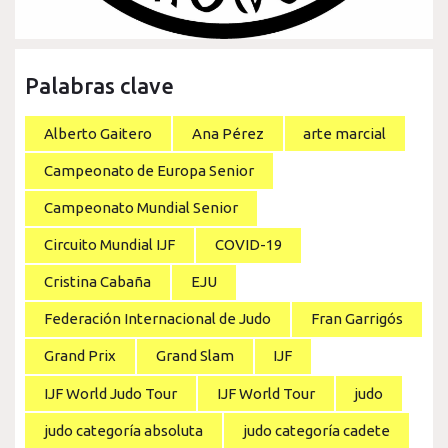
Palabras clave
Alberto Gaitero
Ana Pérez
arte marcial
Campeonato de Europa Senior
Campeonato Mundial Senior
Circuito Mundial IJF
COVID-19
Cristina Cabaña
EJU
Federación Internacional de Judo
Fran Garrigós
Grand Prix
Grand Slam
IJF
IJF World Judo Tour
IJF World Tour
judo
judo categoría absoluta
judo categoría cadete