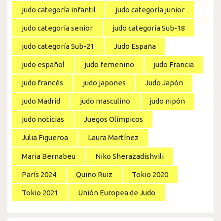
judo categoría infantil
judo categoría junior
judo categoría senior
judo categoría Sub-18
judo categoría Sub-21
Judo España
judo español
judo femenino
judo Francia
judo francés
judo japones
Judo Japón
judo Madrid
judo masculino
judo nipón
judo noticias
Juegos Olímpicos
Julia Figueroa
Laura Martínez
Maria Bernabeu
Niko Sherazadishvili
París 2024
Quino Ruiz
Tokio 2020
Tokio 2021
Unión Europea de Judo