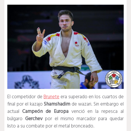
El competidor de
Brunete
era superado en los cuartos de
final por el kazajo
Shamshadim
de wazari. Sin embargo el
actual
Campeón de Europa
venció en la repesca al
búlgaro
Gerchev
por el mismo marcador para quedar
listo a su combate por el metal bronceado.