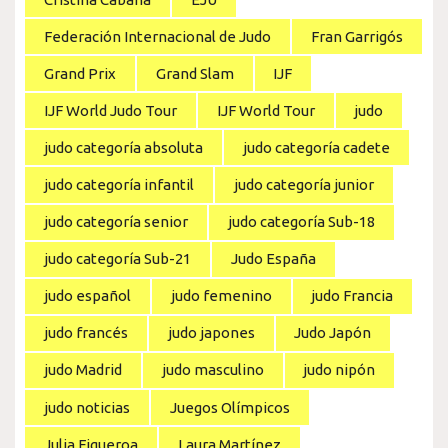
Federación Internacional de Judo
Fran Garrigós
Grand Prix
Grand Slam
IJF
IJF World Judo Tour
IJF World Tour
judo
judo categoría absoluta
judo categoría cadete
judo categoría infantil
judo categoría junior
judo categoría senior
judo categoría Sub-18
judo categoría Sub-21
Judo España
judo español
judo femenino
judo Francia
judo francés
judo japones
Judo Japón
judo Madrid
judo masculino
judo nipón
judo noticias
Juegos Olímpicos
Julia Figueroa
Laura Martínez