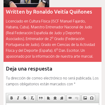
Written by
Ronaldo Veitía Quiñones
Licenciado en Cultura Física (ISCF Manuel Fajardo,
Habana, Cuba). Maestro Entrenador Nacional de Judo
(Real Federación Española de Judo y Deportes
Asociados). Entrenador de 2º Grado (Federación
Portuguesa de Judo). Grado en Ciencias de la Actividad
Física y del Deporte (España). 6º Dan. Escritor. Un
apasionado por la información de nuestra arte marcial.
Deja una respuesta
Tu dirección de correo electrónico no será publicada.
Los
campos obligatorios están marcados con
*