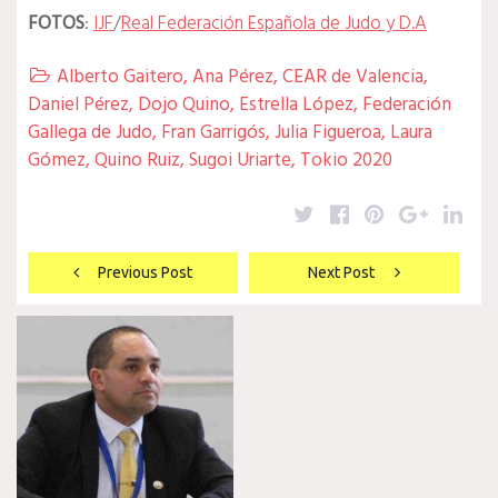
FOTOS
:
IJF
/
Real Federación Española de Judo y D.A
Alberto Gaitero
,
Ana Pérez
,
CEAR de Valencia
,

Daniel Pérez
,
Dojo Quino
,
Estrella López
,
Federación
Gallega de Judo
,
Fran Garrigós
,
Julia Figueroa
,
Laura
Gómez
,
Quino Ruiz
,
Sugoi Uriarte
,
Tokio 2020
Twitter
Facebook
Pinterest
Google
Lin
Navegación
Previous Post
Next Post
de
entradas