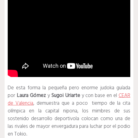
De esta forma la pequeña pero enorme judoka guíada
por
Laura Gómez
y
Sugoi Uriarte
y con base en el
CEAR
de Valencia
, demuestra que a poco tiempo de la cita
olímpica en la capital nipona, los mimbres de sus
sostenido desarrollo deportivola colocan como una de
las rivales de mayor envergadura para luchar por el podio
en Tokio.