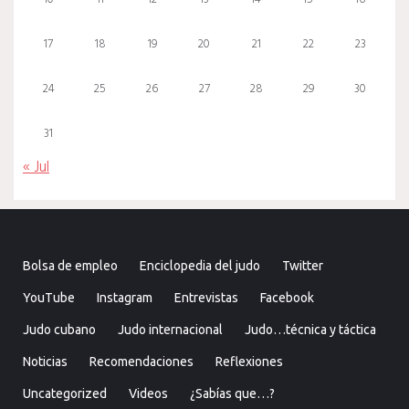
17
18
19
20
21
22
23
24
25
26
27
28
29
30
31
« Jul
Bolsa de empleo
Enciclopedia del judo
Twitter
YouTube
Instagram
Entrevistas
Facebook
Judo cubano
Judo internacional
Judo…técnica y táctica
Noticias
Recomendaciones
Reflexiones
Uncategorized
Videos
¿Sabías que…?