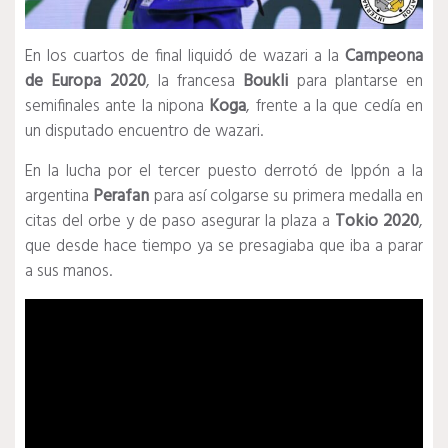
En los cuartos de final liquidó de wazari a la
Campeona
de Europa 2020
, la francesa
Boukli
para plantarse en
semifinales ante la nipona
Koga
, frente a la que cedía en
un disputado encuentro de wazari.
En la lucha por el tercer puesto derrotó de Ippón a la
argentina
Perafan
para así colgarse su primera medalla en
citas del orbe y de paso asegurar la plaza a
Tokio 2020
,
que desde hace tiempo ya se presagiaba que iba a parar
a sus manos.