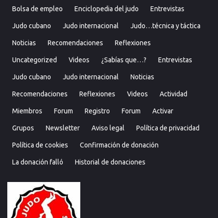
Bolsa de empleo
Enciclopedia del judo
Entrevistas
Judo cubano
Judo internacional
Judo…técnica y táctica
Noticias
Recomendaciones
Reflexiones
Uncategorized
Videos
¿Sabías que…?
Entrevistas
Judo cubano
Judo internacional
Noticias
Recomendaciones
Reflexiones
Videos
Actividad
Miembros
Forum
Registro
Forum
Activar
Grupos
Newsletter
Aviso legal
Política de privacidad
Política de cookies
Confirmación de donación
La donación falló
Historial de donaciones