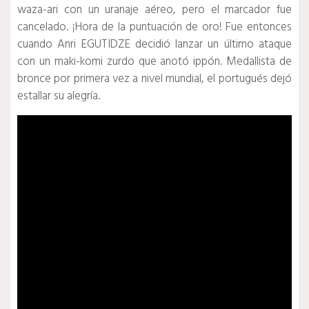
waza-ari con un uranaje aéreo, pero el marcador fue
cancelado.
¡Hora de la puntuación de oro!
Fue entonces
cuando Anri EGUTIDZE decidió lanzar un último ataque
con un maki-komi zurdo que anotó ippón.
Medallista de
bronce por primera vez a nivel mundial, el portugués dejó
estallar su alegría.