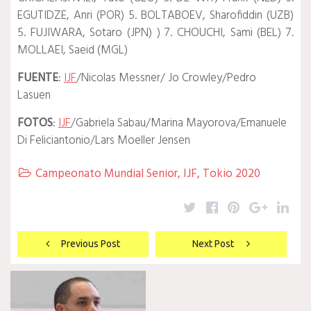
EGUTIDZE, Anri (POR) 5. BOLTABOEV, Sharofiddin (UZB)
5. FUJIWARA, Sotaro (JPN) ) 7. CHOUCHI, Sami (BEL) 7.
MOLLAEI, Saeid (MGL)
FUENTE
:
IJF
/Nicolas Messner/ Jo Crowley/Pedro
Lasuen
FOTOS
:
IJF
/Gabriela Sabau/Marina Mayorova/Emanuele
Di Feliciantonio/Lars Moeller Jensen
Campeonato Mundial Senior
,
IJF
,
Tokio 2020

Twitter
Facebook
Pinterest
Google
Lin
Navegación
Previous Post
Next Post
de
entradas