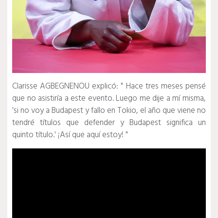
Clarisse AGBEGNENOU explicó: "
Hace tres meses pensé
que no asistiría a este evento. Luego me dije a mí misma,
'si no voy a Budapest y fallo en Tokio, el año que viene no
tendré títulos que defender y Budapest significa un
quinto título.'
¡Así que aquí estoy!
"