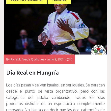
By
Ronaldo Veitía Quiñones
junio 9, 2021
0
Día Real en Hungría
Los días pasan y se ven iguales, sin ser iguales.
Se parecen
desde el punto de vista organizativo, pero con las
categorías del judoka cambiando, todos los días
podemos disfrutar de un espectáculo completamente
renovado.
No basta con decir que las dos categorías de