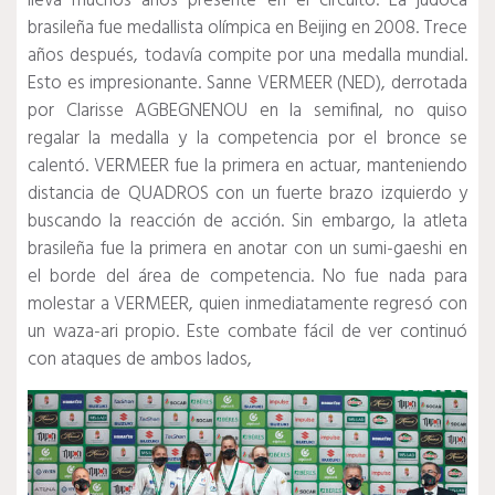
lleva muchos años presente en el circuito.
La judoca
brasileña fue medallista olímpica en Beijing en 2008. Trece
años después, todavía compite por una medalla mundial.
Esto es impresionante.
Sanne VERMEER (NED), derrotada
por Clarisse AGBEGNENOU en la semifinal, no quiso
regalar la medalla y la competencia por el bronce se
calentó.
VERMEER fue la primera en actuar, manteniendo
distancia de QUADROS con un fuerte brazo izquierdo y
buscando la reacción de acción.
Sin embargo, la atleta
brasileña fue la primera en anotar con un sumi-gaeshi en
el borde del área de competencia.
No fue nada para
molestar a VERMEER, quien inmediatamente regresó con
un waza-ari propio.
Este combate fácil de ver continuó
con ataques de ambos lados,