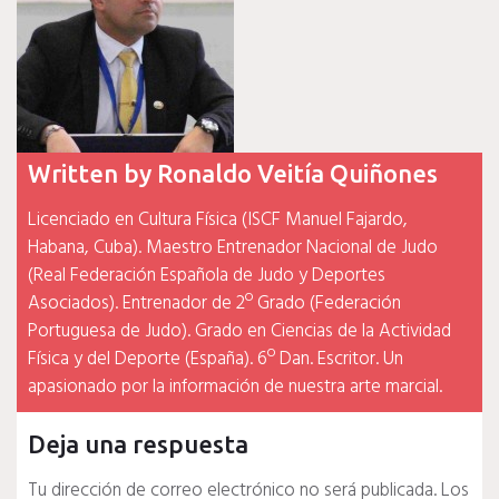
Written by
Ronaldo Veitía Quiñones
Licenciado en Cultura Física (ISCF Manuel Fajardo,
Habana, Cuba). Maestro Entrenador Nacional de Judo
(Real Federación Española de Judo y Deportes
Asociados). Entrenador de 2º Grado (Federación
Portuguesa de Judo). Grado en Ciencias de la Actividad
Física y del Deporte (España). 6º Dan. Escritor. Un
apasionado por la información de nuestra arte marcial.
Deja una respuesta
Tu dirección de correo electrónico no será publicada.
Los