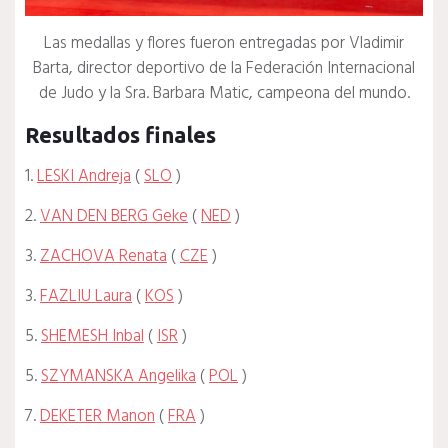
Las medallas y flores fueron entregadas por Vladimir
Barta, director deportivo de la Federación Internacional
de Judo y la Sra. Barbara Matic, campeona del mundo.
Resultados finales
1.
LESKI Andreja
(
SLO
)
2.
VAN DEN BERG Geke
(
NED
)
3.
ZACHOVA Renata
(
CZE
)
3.
FAZLIU Laura
(
KOS
)
5.
SHEMESH Inbal
(
ISR
)
5.
SZYMANSKA Angelika
(
POL
)
7.
DEKETER Manon
(
FRA
)