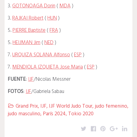
3.
GOTONOAGA Dorin
(
MDA
)
3.
RAJKAI Robert
(
HUN
)
5.
PIERRE Baptiste
(
FRA
)
5.
HEIJMAN Jim
(
NED
)
7.
URQUIZA SOLANA Alfonso
(
ESP
)
7.
MENDIOLA IZQUIETA Jose Maria
(
ESP
)
FUENTE
:
IJF
/Nicolas Messner
FOTOS
:
IJF
/Gabriela Sabau
Grand Prix
,
IJF
,
IJF World Judo Tour
,
judo femenino
,

judo masculino
,
París 2024
,
Tokio 2020
Twitter
Facebook
Pinterest
Google
Lin