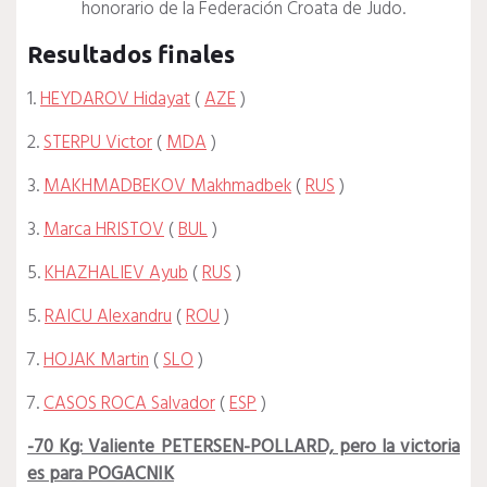
honorario de la Federación Croata de Judo.
Resultados finales
1.
HEYDAROV Hidayat
(
AZE
)
2.
STERPU Victor
(
MDA
)
3.
MAKHMADBEKOV Makhmadbek
(
RUS
)
3.
Marca HRISTOV
(
BUL
)
5.
KHAZHALIEV Ayub
(
RUS
)
5.
RAICU Alexandru
(
ROU
)
7.
HOJAK Martin
(
SLO
)
7.
CASOS ROCA Salvador
(
ESP
)
-70 Kg: Valiente PETERSEN-POLLARD, pero la victoria
es para POGACNIK