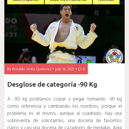
By
Ronaldo Veitía Quiñones
julio 18, 2021
0
Desglose de categoría -90 Kg
A -90 kg podríamos copiar y pegar tomando –81 kg
como referencia y cambiando los nombres, porque el
problema es el mismo, aunque al cuadrado.
Hay una
sobreventa de solicitantes, una docena de favoritos
claros y casi una docena de cazadores de medallas.
Aquí