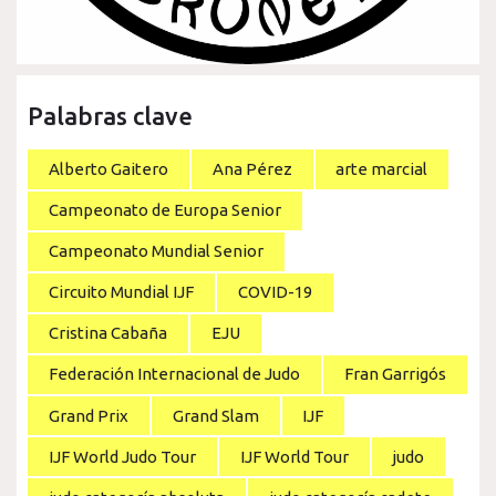
Palabras clave
Alberto Gaitero
Ana Pérez
arte marcial
Campeonato de Europa Senior
Campeonato Mundial Senior
Circuito Mundial IJF
COVID-19
Cristina Cabaña
EJU
Federación Internacional de Judo
Fran Garrigós
Grand Prix
Grand Slam
IJF
IJF World Judo Tour
IJF World Tour
judo