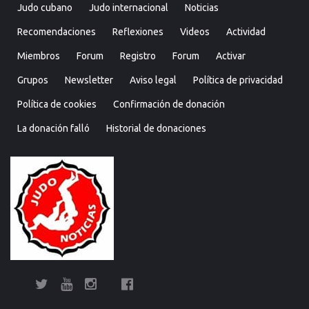
Judo cubano
Judo internacional
Noticias
Recomendaciones
Reflexiones
Videos
Actividad
Miembros
Forum
Registro
Forum
Activar
Grupos
Newsletter
Aviso legal
Política de privacidad
Política de cookies
Confirmación de donación
La donación falló
Historial de donaciones
Twitter
YouTube
Instagram
Facebook
Bolsa
Enciclopedia
Entrevistas
Judo
Judo
Judo…
Noticias
Recomendaciones
Reflexiones
Uncategorized
Videos
¿Sabías
Bolsa
Enciclop
Entre
Ju