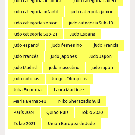
judo categoría absoluta
judo categoría cadete
judo categoría infantil
judo categoría junior
judo categoría senior
judo categoría Sub-18
judo categoría Sub-21
Judo España
judo español
judo femenino
judo Francia
judo francés
judo japones
Judo Japón
judo Madrid
judo masculino
judo nipón
judo noticias
Juegos Olímpicos
Julia Figueroa
Laura Martínez
Maria Bernabeu
Niko Sherazadishvili
París 2024
Quino Ruiz
Tokio 2020
Tokio 2021
Unión Europea de Judo