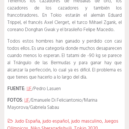
Tenemos los cazadores de medallas de oro, los
cazadores de los cazadores y también los
francotiradores.
En Tokio estarán el alemán Eduard
Trippel, el francés Axel Clerget, el turco Mihael Zgank, el
coreano Donghan Gwak y el brasileño Felipe Macedo.
Todos estos hombres han ganado y perdido con casi
todos ellos.
Es una categoría donde muchos desaparecen
cuando menos lo esperan.
El tatami de -90 kg se parece
al Triángulo de las Bermudas y para ganar hay que
alcanzar la perfección, lo cual ya es difícil.
El problema es
que tienes que hacerlo a lo largo del día.
FUENTE
:
IJF
/Pedro Lasuen
FOTOS
:
IJF
/Emanuele Di Feliciantonio/Marina
Mayorova/Gabriela Sabau
Judo España
,
judo español
,
judo masculino
,
Juegos

Olímpicos
,
Niko Sherazadishvili
,
Tokio 2020