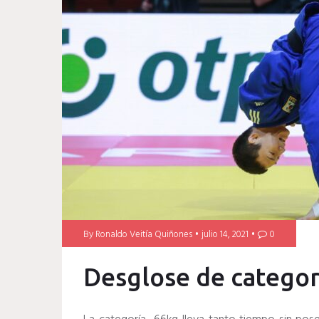
By
Ronaldo Veitía Quiñones
julio 14, 2021
0
Desglose de categor