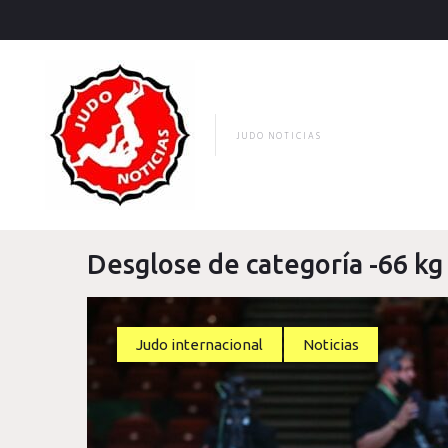
Skip
to
content
JUDO NOTICIAS
Desglose de categoría -66 kg
Judo internacional
Noticias