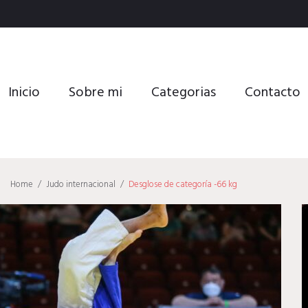
Inicio
Sobre mi
Categorias
Contacto
Home
/
Judo internacional
/
Desglose de categoría -66 kg