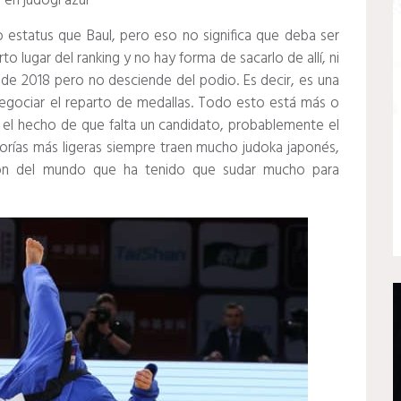
 en judogi azul
status que Baul, pero eso no significa que deba ser
to lugar del ranking y no hay forma de sacarlo de allí, ni
a de 2018 pero no desciende del podio.
Es decir, es una
egociar el reparto de medallas.
Todo esto está más o
 el hecho de que falta un candidato, probablemente el
orías más ligeras siempre traen mucho judoka japonés,
ón del mundo que ha tenido que sudar mucho para