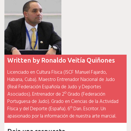
entradas
Written by
Ronaldo Veitía Quiñones
Licenciado en Cultura Física (ISCF Manuel Fajardo,
Habana, Cuba). Maestro Entrenador Nacional de Judo
(Real Federación Española de Judo y Deportes
Asociados). Entrenador de 2º Grado (Federación
Portuguesa de Judo). Grado en Ciencias de la Actividad
Física y del Deporte (España). 6º Dan. Escritor. Un
apasionado por la información de nuestra arte marcial.