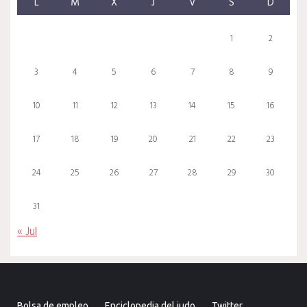
L
M
X
J
V
S
D
1
2
3
4
5
6
7
8
9
10
11
12
13
14
15
16
17
18
19
20
21
22
23
24
25
26
27
28
29
30
31
« Jul
Bolsa de empleo
Enciclopedia del judo
Twitter