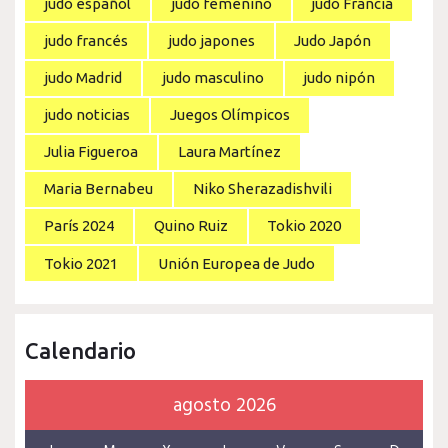
judo español
judo femenino
judo Francia
judo francés
judo japones
Judo Japón
judo Madrid
judo masculino
judo nipón
judo noticias
Juegos Olímpicos
Julia Figueroa
Laura Martínez
Maria Bernabeu
Niko Sherazadishvili
París 2024
Quino Ruiz
Tokio 2020
Tokio 2021
Unión Europea de Judo
Calendario
agosto 2026