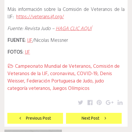
Más información sobre la Comisión de Veteranos de la
IJF:
https://veterans.ijf.org/
Fuente: Revista Judo –
HAGA CLIC AQUÍ
FUENTE
:
IJF
/Nicolas Messner
FOTOS
:
IJF
Campeonato Mundial de Veteranos
,
Comisión de

Veteranos de la IJF
,
coronavirus
,
COVID-19
,
Denis
Weisser
,
Federación Portuguesa de Judo
,
judo
categoría veteranos
,
Juegos Olímpicos
Twitter
Facebook
Pinterest
Google
Lin
Navegación
Previous Post
Next Post
de