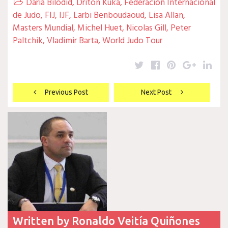
Daria Bilodid
,
Driton Kuka
,
Federación Internacional

de Judo
,
FIJ
,
IJF
,
Larbi Benboudaoud
,
Lisa Allan
,
Masters Mundial
,
Michel Huet
,
Nicolas Gill
,
Peter
Paltchik
,
Vladimir Barta
,
World Judo Tour
Twitter
Facebook
Pinterest
Google
Lin
Navegación
Previous Post
Next Post
de
entradas
Written by
Ronaldo Veitía Quiñones