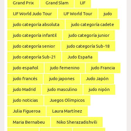
Grand Prix
Grand Slam
IJF
IJF World Judo Tour
IJF World Tour
judo
judo categoría absoluta
judo categoría cadete
judo categoría infantil
judo categoría junior
judo categoría senior
judo categoría Sub-18
judo categoría Sub-21
Judo España
judo español
judo femenino
judo Francia
judo francés
judo japones
Judo Japón
judo Madrid
judo masculino
judo nipón
judo noticias
Juegos Olímpicos
Julia Figueroa
Laura Martínez
Maria Bernabeu
Niko Sherazadishvili