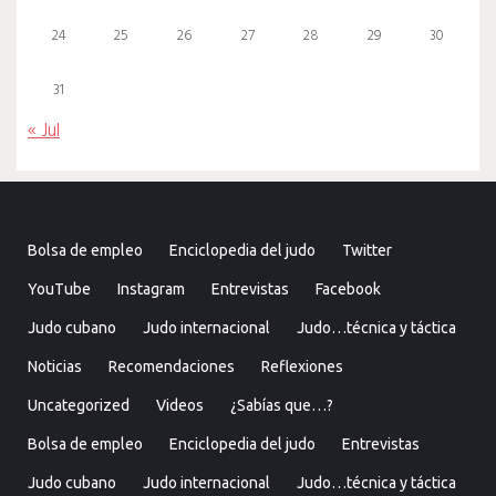
24
25
26
27
28
29
30
31
« Jul
Bolsa de empleo
Enciclopedia del judo
Twitter
YouTube
Instagram
Entrevistas
Facebook
Judo cubano
Judo internacional
Judo…técnica y táctica
Noticias
Recomendaciones
Reflexiones
Uncategorized
Videos
¿Sabías que…?
Bolsa de empleo
Enciclopedia del judo
Entrevistas
Judo cubano
Judo internacional
Judo…técnica y táctica